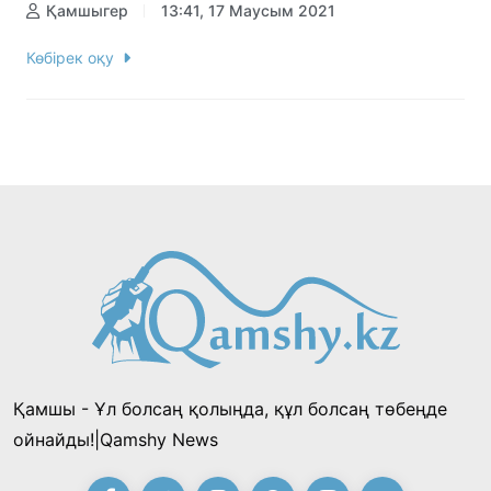
Қамшыгер
13:41, 17 Маусым 2021
Көбірек оқу
Қамшы - Ұл болсаң қолыңда, құл болсаң төбеңде
ойнайды!|Qamshy News