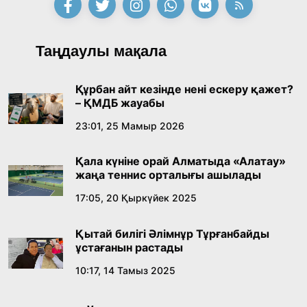
Таңдаулы мақала
Құрбан айт кезінде нені ескеру қажет?
– ҚМДБ жауабы
23:01, 25 Мамыр 2026
Қала күніне орай Алматыда «Алатау»
жаңа теннис орталығы ашылады
17:05, 20 Қыркүйек 2025
Қытай билігі Әлімнұр Тұрғанбайды
ұстағанын растады
10:17, 14 Тамыз 2025