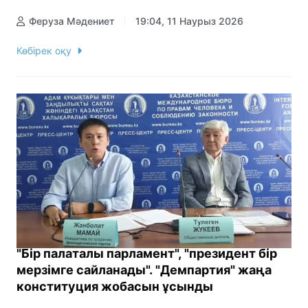
Феруза Мәдениет
19:04, 11 Наурыз 2026
Көбірек оқу
"Бір палаталы парламент", "президент бір
мерзімге сайланады". "Демпартия" жаңа
конституция жобасын ұсынды