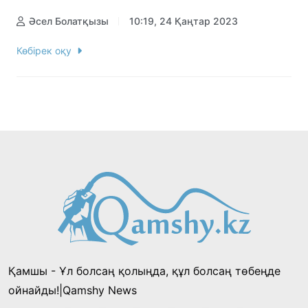
Әсел Болатқызы
10:19, 24 Қаңтар 2023
Көбірек оқу
Қамшы - Ұл болсаң қолыңда, құл болсаң төбеңде
ойнайды!|Qamshy News