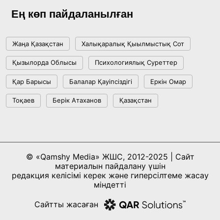
Ең көп пайдаланылған
Жаңа Қазақстан
Халықаралық Қыылмыстық Сот
Қызылорда Облысы
Психологиялық Суреттер
Қар Барысы
Балалар Қауіпсіздігі
Еркін Омар
Тоқаев
Берік Атаханов
Қазақстан
© «Qamshy Media» ЖШС, 2012-2025 | Сайт
материалын пайдалану үшін
редакция келісімі керек және гиперсілтеме жасау
міндетті
Сайтты жасаған