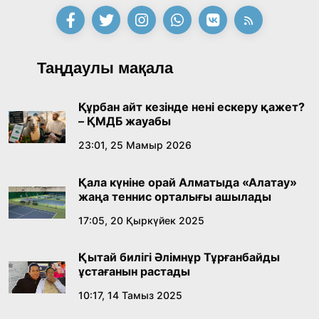
Таңдаулы мақала
Құрбан айт кезінде нені ескеру қажет?
– ҚМДБ жауабы
23:01, 25 Мамыр 2026
Қала күніне орай Алматыда «Алатау»
жаңа теннис орталығы ашылады
17:05, 20 Қыркүйек 2025
Қытай билігі Әлімнұр Тұрғанбайды
ұстағанын растады
10:17, 14 Тамыз 2025