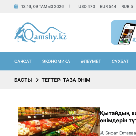
13:16, 09 ТАМЫЗ 2026
USD
470
EUR
544
RUB
5
САЯСАТ
ЭКОНОМИКА
ӘЛЕУМЕТ
СҰХБАТ
БАСТЫ
ТЕГТЕР: ТАЗА ӨНІМ
Қытайдың х
өнімдерін т
Бифат Елтаева