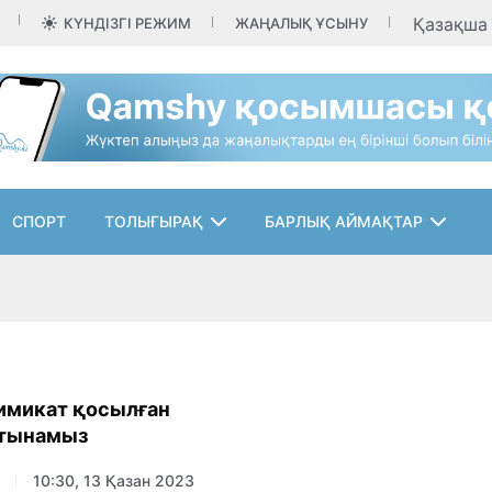
Қазақш
КҮНДІЗГІ РЕЖИМ
ЖАҢАЛЫҚ ҰСЫНУ
СПОРТ
ТОЛЫҒЫРАҚ
БАРЛЫҚ АЙМАҚТАР
имикат қосылған
ұтынамыз
10:30, 13 Қазан 2023