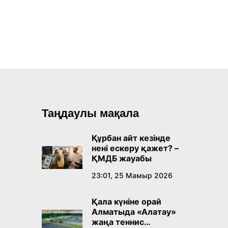
Таңдаулы мақала
Құрбан айт кезінде
нені ескеру қажет? –
ҚМДБ жауабы
23:01, 25 Мамыр 2026
Қала күніне орай
Алматыда «Алатау»
жаңа теннис