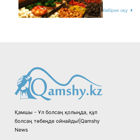
Көбірек оқу
Қамшы - Ұл болсаң қолыңда, құл
болсаң төбеңде ойнайды!|Qamshy
News