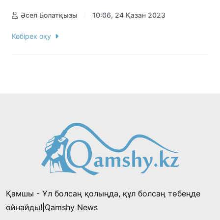
Әсел Болатқызы
10:06, 24 Қазан 2023
Көбірек оқу
Қамшы - Ұл болсаң қолыңда, құл болсаң төбеңде
ойнайды!|Qamshy News