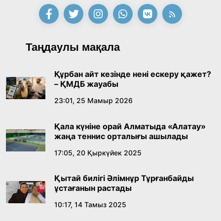
Таңдаулы мақала
Құрбан айт кезінде нені ескеру қажет?
– ҚМДБ жауабы
23:01, 25 Мамыр 2026
Қала күніне орай Алматыда «Алатау»
жаңа теннис орталығы ашылады
17:05, 20 Қыркүйек 2025
Қытай билігі Әлімнұр Тұрғанбайды
ұстағанын растады
10:17, 14 Тамыз 2025