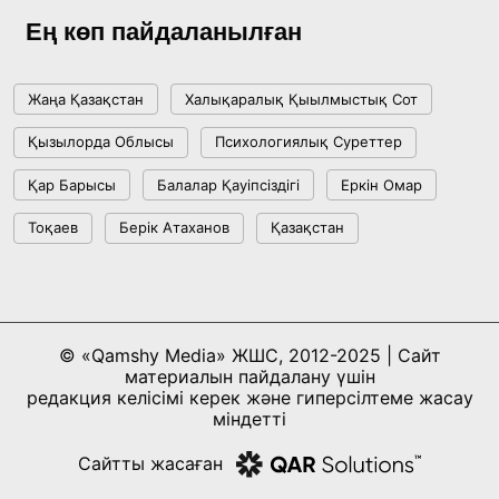
Ең көп пайдаланылған
Жаңа Қазақстан
Халықаралық Қыылмыстық Сот
Қызылорда Облысы
Психологиялық Суреттер
Қар Барысы
Балалар Қауіпсіздігі
Еркін Омар
Тоқаев
Берік Атаханов
Қазақстан
© «Qamshy Media» ЖШС, 2012-2025 | Сайт
материалын пайдалану үшін
редакция келісімі керек және гиперсілтеме жасау
міндетті
Сайтты жасаған