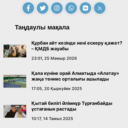
Таңдаулы мақала
Құрбан айт кезінде нені ескеру қажет?
– ҚМДБ жауабы
23:01, 25 Мамыр 2026
Қала күніне орай Алматыда «Алатау»
жаңа теннис орталығы ашылады
17:05, 20 Қыркүйек 2025
Қытай билігі Әлімнұр Тұрғанбайды
ұстағанын растады
10:17, 14 Тамыз 2025