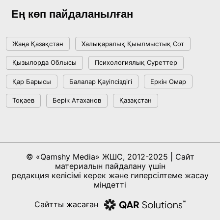
Ең көп пайдаланылған
Жаңа Қазақстан
Халықаралық Қыылмыстық Сот
Қызылорда Облысы
Психологиялық Суреттер
Қар Барысы
Балалар Қауіпсіздігі
Еркін Омар
Тоқаев
Берік Атаханов
Қазақстан
© «Qamshy Media» ЖШС, 2012-2025 | Сайт
материалын пайдалану үшін
редакция келісімі керек және гиперсілтеме жасау
міндетті
Сайтты жасаған