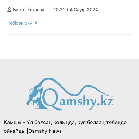
Бифат Елтаева
10:21, 04 Сәуір 2024
Көбірек оқу
Қамшы - Ұл болсаң қолыңда, құл болсаң төбеңде
ойнайды!|Qamshy News