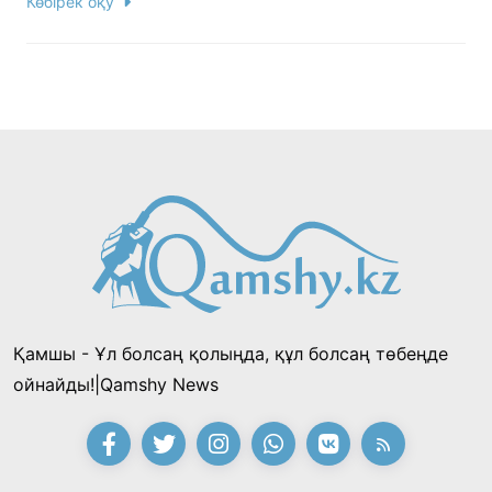
Көбірек оқу
Қамшы - Ұл болсаң қолыңда, құл болсаң төбеңде
ойнайды!|Qamshy News