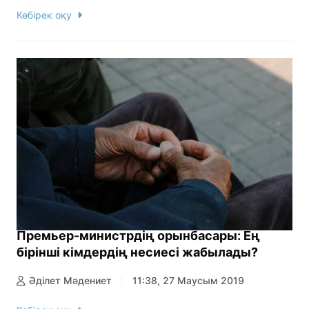
Көбірек оқу
Премьер-министрдің орынбасары: Ең
бірінші кімдердің несиесі жабылады?
Әділет Мәдениет
11:38, 27 Маусым 2019