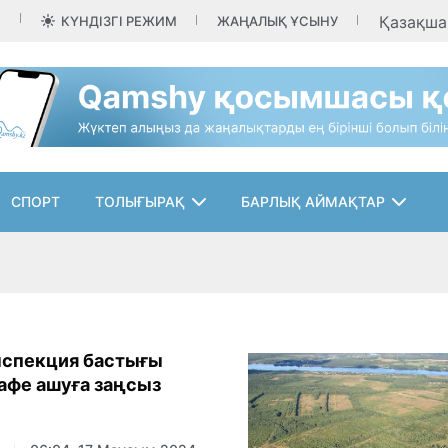
Қазақш
КҮНДІЗГІ РЕЖИМ
ЖАҢАЛЫҚ ҰСЫНУ
СПОРТ
ТОЛЫҒЫРАҚ
БАРЛЫҚ АЙМАҚТАР
нспекция бастығы
кафе ашуға заңсыз