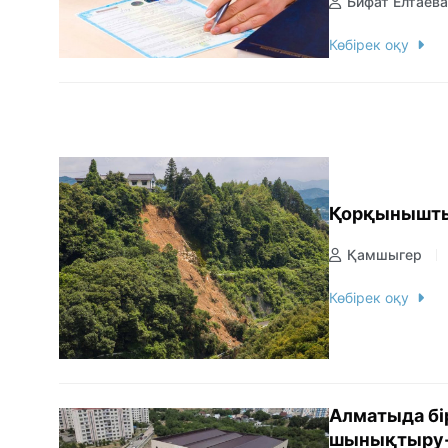
Бифат Елтаева
Көбірек оқу
Қорқынышты
Қамшыгер
Көбірек оқу
Алматыда бі
шынықтыру-