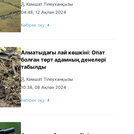
Кәмшат Тілеуханқызы
04:48, 12 Ақпан 2024
Көбірек оқу
Алматыдағы лай көшкіні: Опат
болған төрт адамның денелері
табылды
Кәмшат Тілеуханқызы
10:38, 08 Ақпан 2024
Көбірек оқу