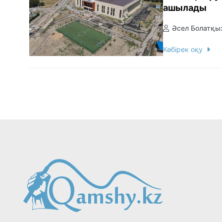
ашылады
Әсел Болатқы
Көбірек оқу