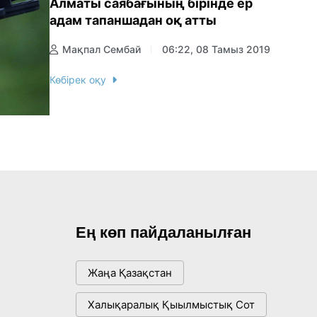
Алматы саябағының бірінде ер
адам тапаншадан оқ атты
Мақпал Сембай
06:22, 08 Тамыз 2019
Көбірек оқу
Ең көп пайдаланылған
Жаңа Қазақстан
Халықаралық Қыылмыстық Сот