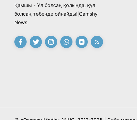
Қамшы - Ұл болсаң қолыңда, құл
болсаң төбеңде ойнайды!|Qamshy
News
© «Qamshy Media» ЖШС, 2012-2025 | Сайт матер
редакция келісімі керек және гиперсілтеме жасау