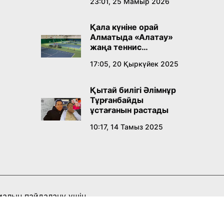
23:01, 25 Мамыр 2026
Қала күніне орай
Алматыда «Алатау»
жаңа теннис
орталығы ашылады
17:05, 20 Қыркүйек 2025
Қытай билігі Әлімнұр
Тұрғанбайды
ұстағанын растады
10:17, 14 Тамыз 2025
иалын пайдалану үшін
 міндетті