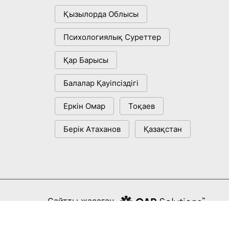
Қызылорда Облысы
Психологиялық Суреттер
Қар Барысы
Балалар Қауіпсіздігі
Еркін Омар
Тоқаев
Берік Атаханов
Қазақстан
Сайтты жасаған