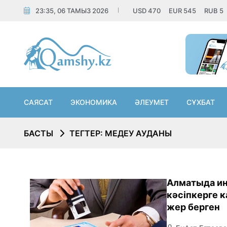
23:35, 06 ТАМЫЗ 2026
USD
470
EUR
545
RUB
5
САЯСАТ
ЭКОНОМИКА
ӘЛЕУМЕТ
СҰХБАТ
БАСТЫ
ТЕГТЕР: МЕДЕУ АУДАНЫ
Алматыда и
кәсіпкерге 
жер берген