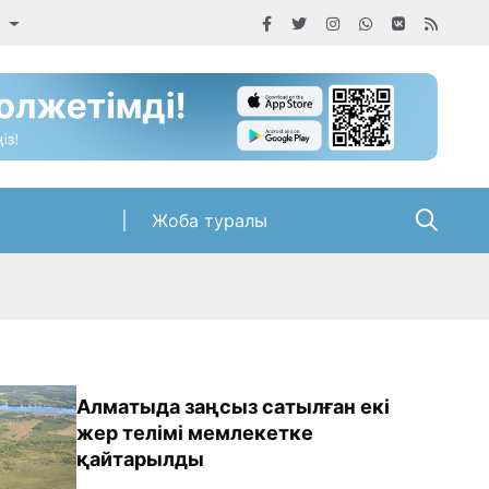
а
Жоба туралы
Алматыда заңсыз сатылған екі
жер телімі мемлекетке
қайтарылды