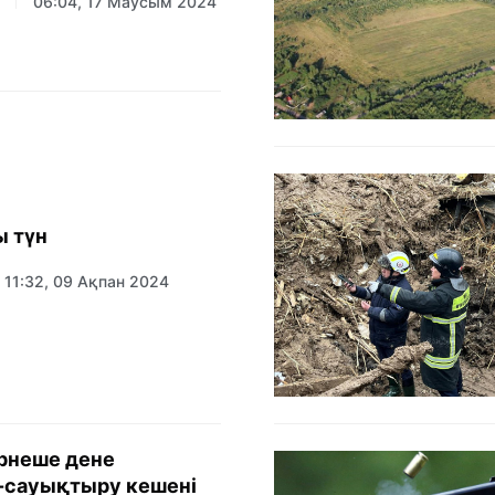
06:04, 17 Маусым 2024
 түн
11:32, 09 Ақпан 2024
рнеше дене
сауықтыру кешені