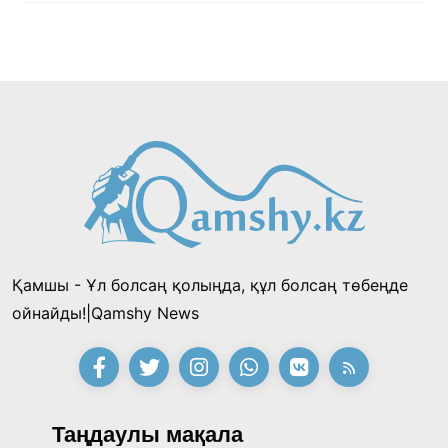
Қамшы - Ұл болсаң қолыңда, құл болсаң төбеңде
ойнайды!|Qamshy News
Таңдаулы мақала