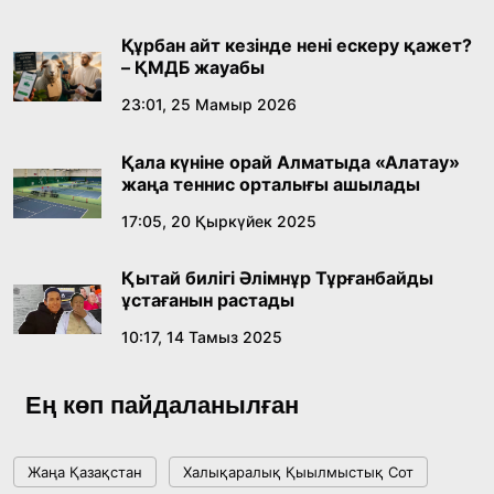
Құрбан айт кезінде нені ескеру қажет?
– ҚМДБ жауабы
23:01, 25 Мамыр 2026
Қала күніне орай Алматыда «Алатау»
жаңа теннис орталығы ашылады
17:05, 20 Қыркүйек 2025
Қытай билігі Әлімнұр Тұрғанбайды
ұстағанын растады
10:17, 14 Тамыз 2025
Ең көп пайдаланылған
Жаңа Қазақстан
Халықаралық Қыылмыстық Сот