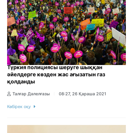
Түркия полициясы шеруге шыққан
әйелдерге көзден жас ағызатын газ
қолданды
Талғар Дәлелғазы
08:27, 26 Қараша 2021
Көбірек оқу