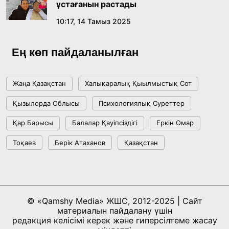
ұстағанын растады
10:17, 14 Тамыз 2025
Ең көп пайдаланылған
Жаңа Қазақстан
Халықаралық Қыылмыстық Сот
Қызылорда Облысы
Психологиялық Суреттер
Қар Барысы
Балалар Қауіпсіздігі
Еркін Омар
Тоқаев
Берік Атаханов
Қазақстан
© «Qamshy Media» ЖШС, 2012-2025 | Сайт
материалын пайдалану үшін
редакция келісімі керек және гиперсілтеме жасау