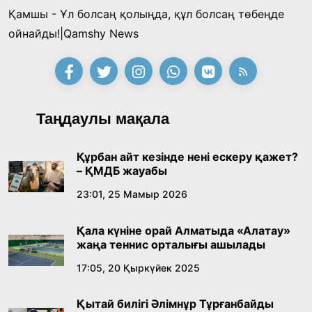
Қамшы - Ұл болсаң қолыңда, құл болсаң төбеңде
ойнайды!|Qamshy News
Таңдаулы мақала
Құрбан айт кезінде нені ескеру қажет?
– ҚМДБ жауабы
23:01, 25 Мамыр 2026
Қала күніне орай Алматыда «Алатау»
жаңа теннис орталығы ашылады
17:05, 20 Қыркүйек 2025
Қытай билігі Әлімнұр Тұрғанбайды