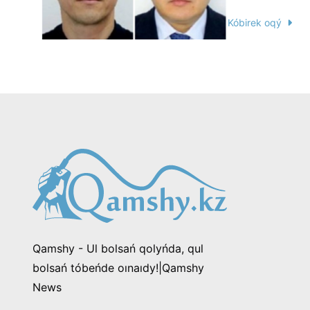
Kóbirek oqý
Qamshy - Ul bolsań qolyńda, qul
bolsań tóbeńde oınaıdy!|Qamshy
News