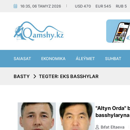
16:35, 06 TAMYZ 2026
USD
470
EUR
545
RUB
5
SAIASAT
EKONOMIKA
ÁLEÝMET
SUHBAT
BASTY
TEGTER: EKS BASSHYLAR
"Altyn Orda" 
basshylaryna 
Bıfat Eltaeva