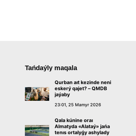
Tańdaýly maqala
Qurban aıt kezinde neni
eskerý qajet? – QMDB
jaýaby
23:01, 25 Mamyr 2026
Qala kúnine oraı
Almatyda «Alataý» jańa
tenıs ortalyǵy ashylady