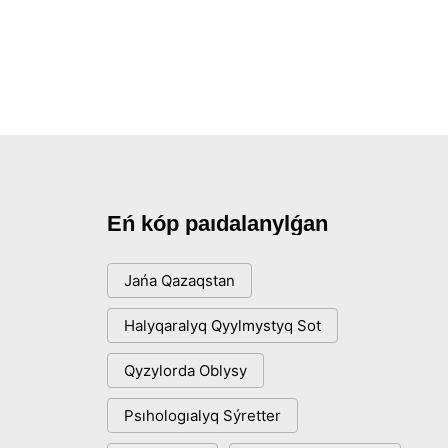
Eń kóp paıdalanylǵan
Jańa Qazaqstan
Halyqaralyq Qyylmystyq Sot
Qyzylorda Oblysy
Psıhologıalyq Sýretter