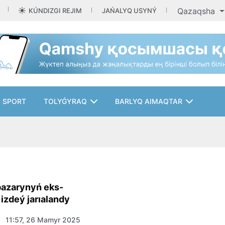
Qazaqsha
KÚNDIZGI REJIM
JAŃALYQ USYNÝ
SPORT
TOLYǴYRAQ
BARLYQ AIMAQTAR
bazarynyń eks-
izdeý jarıalandy
11:57, 26 Mamyr 2025