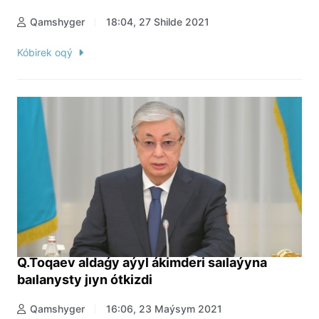
Qamshyger
18:04, 27 Shilde 2021
Kóbirek oqý
Q.Toqaev aldaǵy aýyl ákimderi saılaýyna
baılanysty jıyn ótkizdi
Qamshyger
16:06, 23 Maýsym 2021