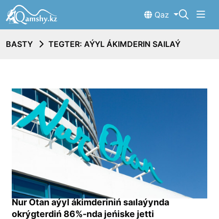
Qaz
BASTY
TEGTER: AÝYL ÁKIMDERIN SAILAÝ
Nur Otan aýyl ákimderiniń saılaýynda
okrýgterdiń 86%-nda jeńiske jetti