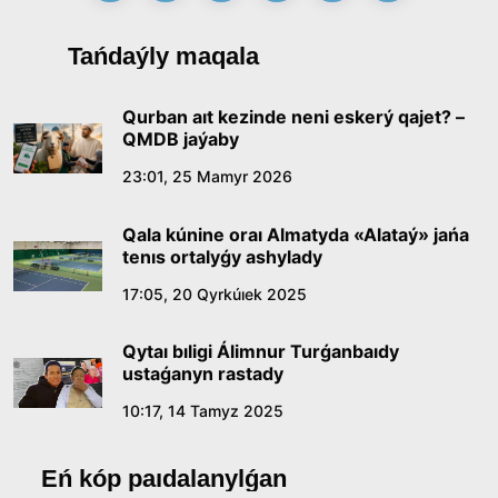
Tańdaýly maqala
Qurban aıt kezinde neni eskerý qajet? –
QMDB jaýaby
23:01, 25 Mamyr 2026
Qala kúnine oraı Almatyda «Alataý» jańa
tenıs ortalyǵy ashylady
17:05, 20 Qyrkúıek 2025
Qytaı bıligi Álimnur Turǵanbaıdy
ustaǵanyn rastady
10:17, 14 Tamyz 2025
Eń kóp paıdalanylǵan