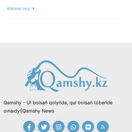
Kóbirek oqý
Qamshy - Ul bolsań qolyńda, qul bolsań tóbeńde
oınaıdy!|Qamshy News