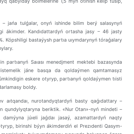
yq qabyldaý bólmelerine 1,5 myń ótinish kelip túsip,
 jańa tulǵalar, onyń ishinde bilim berý salasynyń
egi ákimder. Kandıdattardyń ortasha jasy – 46 jasty
,2%. Kópshiligi bastaýysh partıa uıymdarynyń tóraǵalary
ylary.
ıin partıanyń Saıası menedjment mektebi bazasynda
 ádistemelik jáne basqa da qoldaýmen qamtamasyz
mkindigin eskere otyryp, partıanyń qoldaýymen tıisti
darlamasy boldy.
v aıtqandaı, nurotandyqtardyń basty qaǵıdattary –
en qundylyqtaryna beriktik. «Nur Otan»-nyń mindeti –
 damýyna júıeli jaǵdaı jasaý, azamattardyń naqty
tyryp, birinshi býyn ákimderdiń el Prezıdenti Qasym-