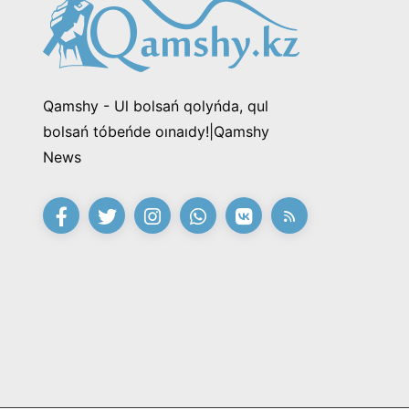
Qamshy - Ul bolsań qolyńda, qul
bolsań tóbeńde oınaıdy!|Qamshy
News