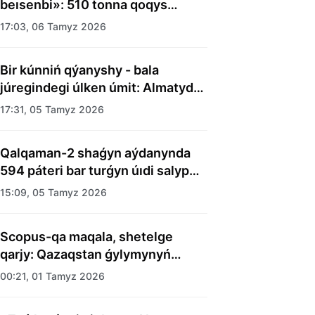
beısenbi»: 510 tonna qoqys
shyǵaryldy
17:03, 06 Tamyz 2026
Bir kúnniń qýanyshy - bala
júregindegi úlken úmit: Almatyda
balalar úıiniń tárbıelenýshilerine
17:31, 05 Tamyz 2026
merekelik kún uıymdastyryldy
Qalqaman-2 shaǵyn aýdanynda
594 páteri bar turǵyn úıdi salyp
bitti
15:09, 05 Tamyz 2026
Scopus-qa maqala, shetelge
qarjy: Qazaqstan ǵylymynyń
esebi kimge kerek?
00:21, 01 Tamyz 2026