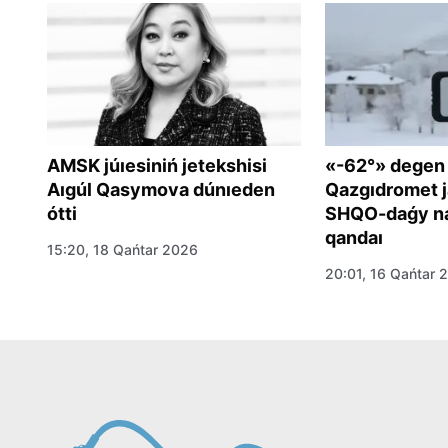
AMSK júıesiniń jetekshisi
«-62°» degen
Aıgúl Qasymova dúnıeden
Qazgıdromet j
ótti
SHQO-daǵy na
qandaı
15:20, 18 Qańtar 2026
om
20:01, 16 Qańtar 
a