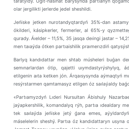
taratyldy. Úgit-nasıhat barysynda partıanyń qoǵamd
olar jergilikti jerlerde jedel sheshildi.
Jeńiske jetken nurotandyqtardyń 35%-dan astamy –
ókilderi, kásipkerler, fermerler, al 65%-y qyzmett
qurady. Áıelder – 11,5%, 35 jasqa deıingi jastar – 14
men taıaýda ótken partıaishilik praımerızdiń qatysýsh
Barlyq kandıdattar men shtab músheleri buǵan de
semınarlardan ótip, qajetti uıymdastyrýshylyq,
etilgenin aıta ketken jón. Árqaısysynda aýmaqtyń mú
resýrstarmen qamtamasyz etilgen óz saılaýaldy baǵ
«Partıamyzdyń Lıderi Nursultan Ábishuly Nazarbae
jaýapkershilik, komandalyq rýh, partıa ıdealdary m
tek saılaýda jeńiske jetý ǵana emes, aýyldardyń
máselelerin sheshý. Partıa óz kandıdattaryn usyna o