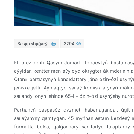
Basyp shyǵarý :
3294
El prezıdenti Qasym-Jomart Toqaevtyń bastamas
aýyldar, kentter men aýyldyq okrýgter ákimderiniń a
Otan» partıasynyń kandıdattary jáne ózin-ózi usyn
jeńiske jetti. Aýmaqtyq saılaý komısıalarynyń máli
saılandy, onyń ishinde 65-i – ózin-ózi usynýshy nuro
Partıanyń baspasóz qyzmeti habarlaǵandaı, úgit-
saılaýshyny qamtyǵan. 45 myńnan astam kezdesý men 
formatta bolsa, qalǵandary sanıtarlyq talaptardy