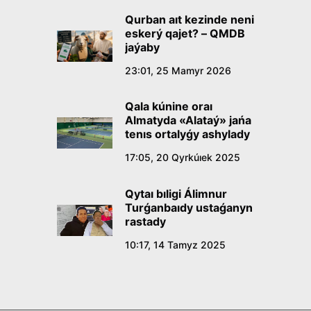
Qurban aıt kezinde neni
eskerý qajet? – QMDB
jaýaby
23:01, 25 Mamyr 2026
Qala kúnine oraı
Almatyda «Alataý» jańa
tenıs ortalyǵy ashylady
17:05, 20 Qyrkúıek 2025
Qytaı bıligi Álimnur
Turǵanbaıdy ustaǵanyn
rastady
10:17, 14 Tamyz 2025