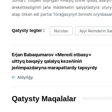
Jomart Toqaev usynǵan «Halyq únine qulaq asatyn
árekettestiginiń jańa mádenıetin qalyptastyra otyr
atap ótken edi partıa Tóraǵasynyń birinshi orynbas
Qatysty tegter :
Nurotan
Aýyl Ákimderin Saı
Erjan Babaqumarov «Mereıli otbasy»
ulttyq baıqaýy qalalyq kezeńiniń
jeńimpazdaryna marapattardy tapsyrdy
Aldyńǵy
Qatysty Maqalalar