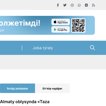
Joba týraly
Sońǵy jańalyqtar
Eń kóp oqylǵan
Almaty oblysynda «Taza