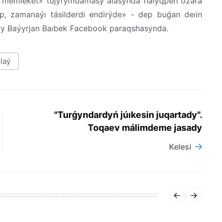
 memleket» tujyrymdamasy aıasynda halyqpen ózara
yp, zamanaýı tásilderdi endirýde» - dep buǵan deıin
ary Baýyrjan Baıbek Facebook paraqshasynda.
laý
"Turǵyndardyń júıkesin juqartady".
Toqaev málimdeme jasady
Kelesi