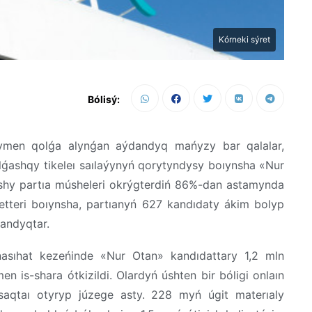
Kórneki sýret
Bólisý:
ymen qolǵa alynǵan aýdandyq mańyzy bar qalalar,
lǵashqy tikeleı saılaýynyń qorytyndysy boıynsha «Nur
ýshy partıa músheleri okrýgterdiń 86%-dan astamynda
metteri boıynsha, partıanyń 627 kandıdaty ákim bolyp
tandyqtar.
nasıhat kezeńinde «Nur Otan» kandıdattary 1,2 mln
is-shara ótkizildi. Olardyń úshten bir bóligi onlaın
 saqtaı otyryp júzege asty. 228 myń úgit materıaly