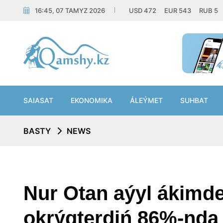
16:45, 07 TAMYZ 2026
USD
472
EUR
543
RUB
5
SAIASAT
EKONOMIKA
ÁLEÝMET
SUHBAT
BASTY
NEWS
Nur Otan aýyl ákimde
okrýgterdiń 86%-nda j