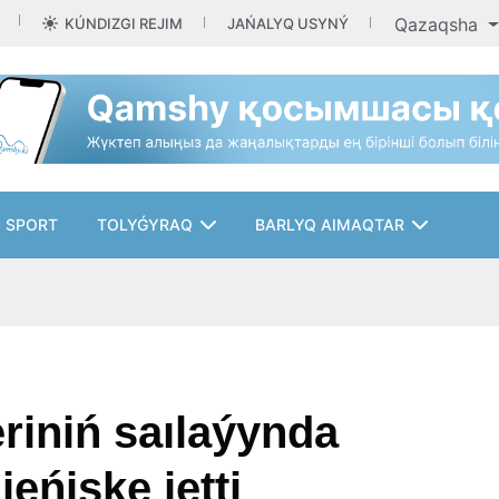
Qazaqsha
KÚNDIZGI REJIM
JAŃALYQ USYNÝ
SPORT
TOLYǴYRAQ
BARLYQ AIMAQTAR
riniń saılaýynda
eńiske jetti