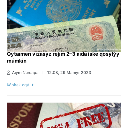
Qytaımen vızasyz rejım 2–3 aıda iske qosylýy
múmkin
Aıym Nursapa
12:08, 29 Mamyr 2023
Kóbirek oqý