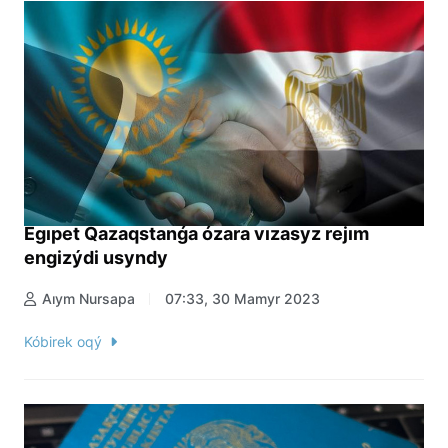
Egıpet Qazaqstanǵa ózara vızasyz rejım
engizýdi usyndy
Aıym Nursapa
07:33, 30 Mamyr 2023
Kóbirek oqý