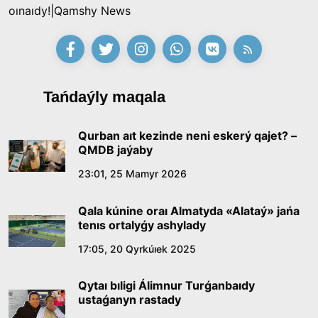
oınaıdy!|Qamshy News
Tańdaýly maqala
Qurban aıt kezinde neni eskerý qajet? –
QMDB jaýaby
23:01, 25 Mamyr 2026
Qala kúnine oraı Almatyda «Alataý» jańa
tenıs ortalyǵy ashylady
17:05, 20 Qyrkúıek 2025
Qytaı bıligi Álimnur Turǵanbaıdy
ustaǵanyn rastady