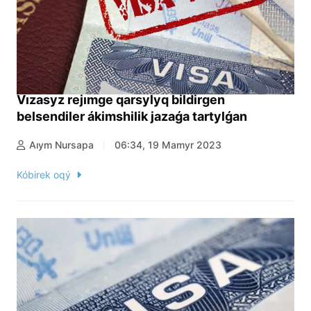
Vızasyz rejımge qarsylyq bildirgen
belsendiler ákimshilik jazaǵa tartylǵan
Aıym Nursapa
06:34, 19 Mamyr 2023
Kóbirek oqý