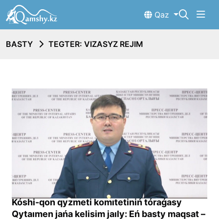
Qaz
BASTY
TEGTER: VIZASYZ REJIM
Kóshi-qon qyzmeti komıtetiniń tóraǵasy
Qytaımen jańa kelisim jaıly: Eń basty maqsat –