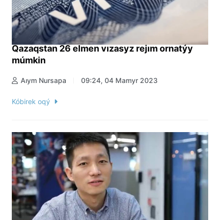
Qazaqstan 26 elmen vızasyz rejım ornatýy
múmkin
Aıym Nursapa
09:24, 04 Mamyr 2023
Kóbirek oqý