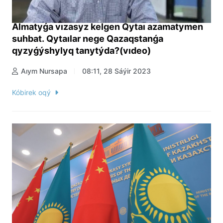
Almatyǵa vızasyz kelgen Qytaı azamatymen
suhbat. Qytaılar nege Qazaqstanǵa
qyzyǵýshylyq tanytýda?(vıdeo)
Aıym Nursapa
08:11, 28 Sáýir 2023
Kóbirek oqý