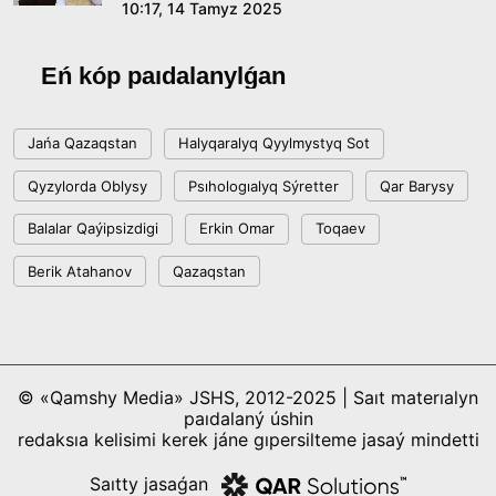
10:17, 14 Tamyz 2025
Eń kóp paıdalanylǵan
Jańa Qazaqstan
Halyqaralyq Qyylmystyq Sot
Qyzylorda Oblysy
Psıhologıalyq Sýretter
Qar Barysy
Balalar Qaýipsizdigi
Erkin Omar
Toqaev
Berik Atahanov
Qazaqstan
© «Qamshy Media» JSHS, 2012-2025 | Saıt materıalyn
paıdalaný úshin
redaksıa kelisimi kerek jáne gıpersilteme jasaý mindetti
Saıtty jasaǵan