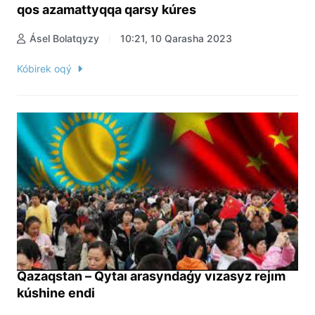
qos azamattyqqa qarsy kúres
Ásel Bolatqyzy
10:21, 10 Qarasha 2023
Kóbirek oqý
Qazaqstan – Qytaı arasyndaǵy vızasyz rejım
kúshine endi