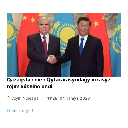
Qazaqstan men Qytaı arasyndaǵy vızasyz
rejım kúshine endi
Aıym Nursapa
11:28, 04 Tamyz 2023
Kóbirek oqý