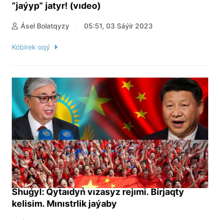
“jaýyp” jatyr! (vıdeo)
Ásel Bolatqyzy
05:51, 03 Sáýir 2023
Kóbirek oqý
Shuǵyl: Qytaıdyń vızasyz rejımi. Birjaqty
kelisim. Mınıstrlik jaýaby