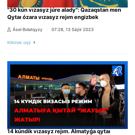
"30 kún vızasyz júre alady": Qazaqstan men
Qytaı ózara vızasyz rejım engizbek
Ásel Bolatqyzy
07:28, 13 Sáýir 2023
Kóbirek oqý
14 kúndik vızasyz rejım. Almatyǵa qytaı