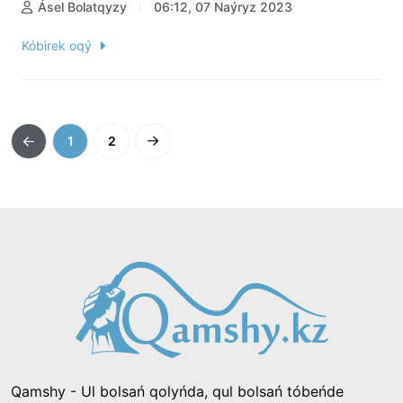
Ásel Bolatqyzy
06:12, 07 Naýryz 2023
Kóbirek oqý
1
2
Qamshy - Ul bolsań qolyńda, qul bolsań tóbeńde