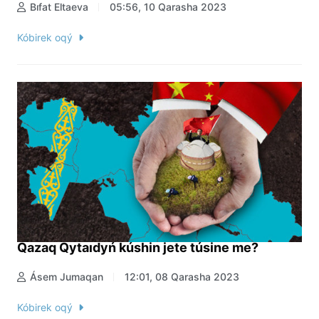
Bıfat Eltaeva
05:56, 10 Qarasha 2023
Kóbirek oqý
Qazaq Qytaıdyń kúshin jete túsine me?
Ásem Jumaqan
12:01, 08 Qarasha 2023
Kóbirek oqý