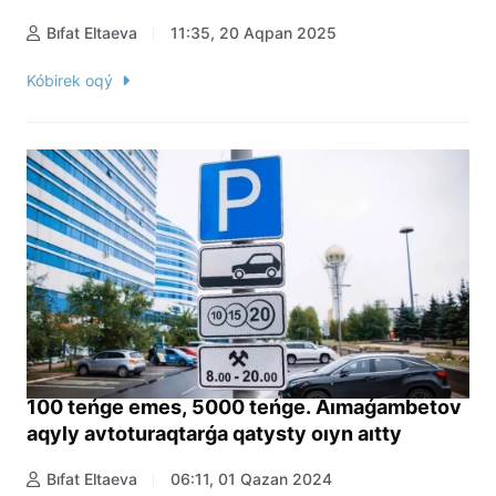
Bıfat Eltaeva
11:35, 20 Aqpan 2025
Kóbirek oqý
100 teńge emes, 5000 teńge. Aımaǵambetov
aqyly avtoturaqtarǵa qatysty oıyn aıtty
Bıfat Eltaeva
06:11, 01 Qazan 2024