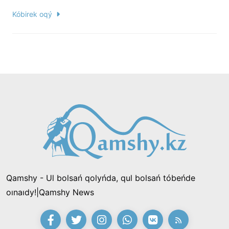
Kóbirek oqý
Qamshy - Ul bolsań qolyńda, qul bolsań tóbeńde
oınaıdy!|Qamshy News