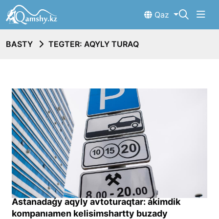
Qaz
BASTY
TEGTER: AQYLY TURAQ
Astanadaǵy aqyly avtoturaqtar: ákimdik
kompanıamen kelisimshartty buzady