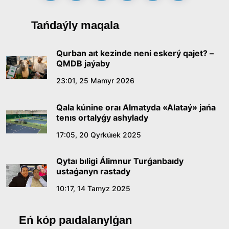
Tańdaýly maqala
Qurban aıt kezinde neni eskerý qajet? –
QMDB jaýaby
23:01, 25 Mamyr 2026
Qala kúnine oraı Almatyda «Alataý» jańa
tenıs ortalyǵy ashylady
17:05, 20 Qyrkúıek 2025
Qytaı bıligi Álimnur Turǵanbaıdy
ustaǵanyn rastady
10:17, 14 Tamyz 2025
Eń kóp paıdalanylǵan