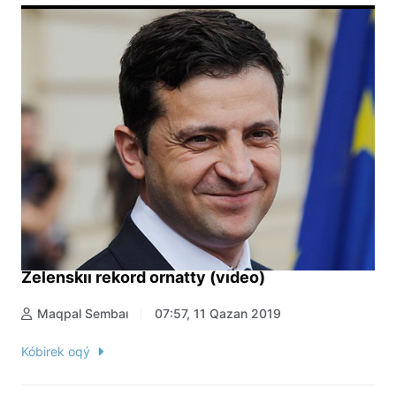
Zelenskıı rekord ornatty (vıdeo)
Maqpal Sembaı
07:57, 11 Qazan 2019
Kóbirek oqý