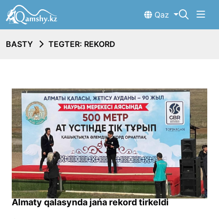
Qaz
BASTY
TEGTER: REKORD
Almaty qalasynda jańa rekord tirkeldi