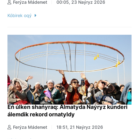
Ferýza Mádenıet
00:05, 23 Naýryz 2026
Kóbirek oqý
Eń úlken shańyraq: Almatyda Naýryz kúnderi
álemdik rekord ornatyldy
Ferýza Mádenıet
18:51, 21 Naýryz 2026