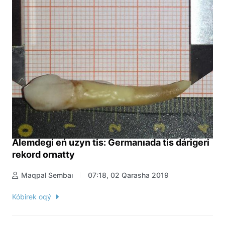
Álemdegi eń uzyn tis: Germanıada tis dárigeri
rekord ornatty
Maqpal Sembaı
07:18, 02 Qarasha 2019
Kóbirek oqý