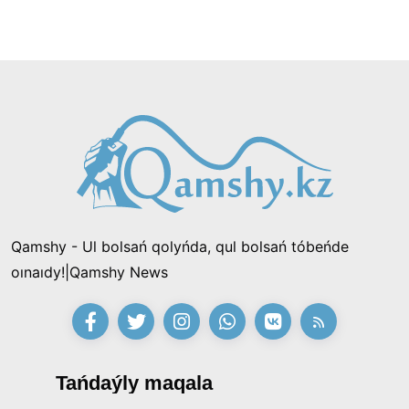
Qamshy - Ul bolsań qolyńda, qul bolsań tóbeńde
oınaıdy!|Qamshy News
Tańdaýly maqala