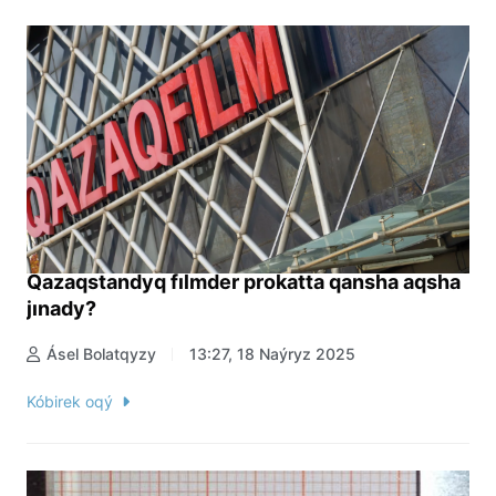
Qazaqstandyq fılmder prokatta qansha aqsha
jınady?
Ásel Bolatqyzy
13:27, 18 Naýryz 2025
Kóbirek oqý