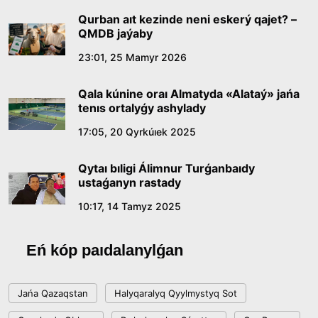
Qurban aıt kezinde neni eskerý qajet? –
QMDB jaýaby
23:01, 25 Mamyr 2026
Qala kúnine oraı Almatyda «Alataý» jańa
tenıs ortalyǵy ashylady
17:05, 20 Qyrkúıek 2025
Qytaı bıligi Álimnur Turǵanbaıdy
ustaǵanyn rastady
10:17, 14 Tamyz 2025
Eń kóp paıdalanylǵan
Jańa Qazaqstan
Halyqaralyq Qyylmystyq Sot