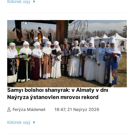
Kóbirek oqý
Samyı bolshoı shanyrak: v Almaty v dnı
Naýryza ýstanovlen mırovoı rekord
Ferýza Mádenıet
18:47, 21 Naýryz 2026
Kóbirek oqý