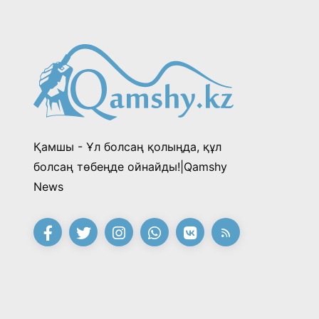
Қамшы - Ұл болсаң қолыңда, құл
болсаң төбеңде ойнайды!|Qamshy
News