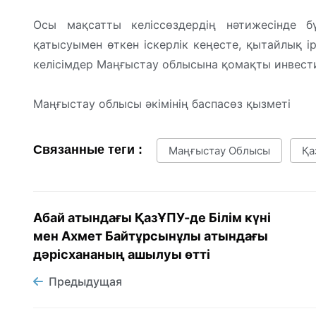
Осы мақсатты келіссөздердің нәтижесінде 
қатысуымен өткен іскерлік кеңесте, қытайлық і
келісімдер Маңғыстау облысына қомақты инвест
Маңғыстау облысы әкімінің баспасөз қызметі
Связанные теги :
Маңғыстау Облысы
Қа
Абай атындағы ҚазҰПУ-де Білім күні
мен Ахмет Байтұрсынұлы атындағы
дәрісхананың ашылуы өтті
Предыдущая