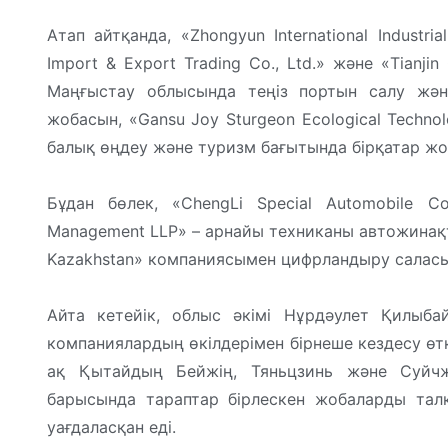
Атап айтқанда, «Zhongyun International Industrial
Import & Export Trading Co., Ltd.» және «Tianj
Маңғыстау облысында теңіз портын салу жән
жобасын, «Gansu Joy Sturgeon Ecological Techno
балық өңдеу және туризм бағытында бірқатар жо
Бұдан бөлек, «ChengLi Special Automobile Co.
Management LLP» – арнайы техниканы автожинақт
Kazakhstan» компаниясымен цифрландыру саласы
Айта кетейік, облыс әкімі Нұрдәулет Қилыба
компаниялардың өкілдерімен бірнеше кездесу өткі
ақ Қытайдың Бейжің, Тяньцзинь және Суйчж
барысында тараптар бірлескен жобаларды тал
уағдаласқан еді.