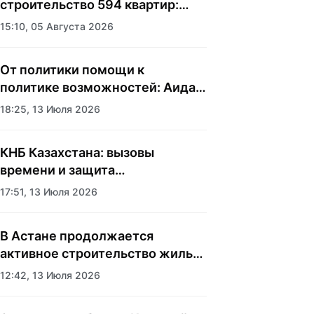
строительство 594 квартир:
аким Наурызбайского района
15:10, 05 Августа 2026
Алматы показала журналистам
новый жилой комплекс
От политики помощи к
политике возможностей: Аида
Балаева о подходе государства
18:25, 13 Июля 2026
к социальной сфере
КНБ Казахстана: вызовы
времени и защита
национальных интересов
17:51, 13 Июля 2026
В Астане продолжается
активное строительство жилья
и социальных объектов
12:42, 13 Июля 2026