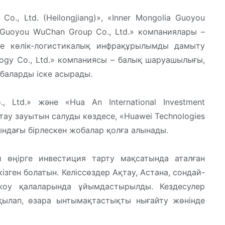
 Co., Ltd. (Heilongjiang)», «Inner Mongolia Guoyou
in Guoyou WuChan Group Co., Ltd.» компаниялары –
е көлік-логистикалық инфрақұрылымды дамыту
logy Co., Ltd.» компаниясы – балық шаруашылығы,
баларды іске асырады.
, Ltd.» және «Hua An International Investment
ау зауытын салуды көздесе, «Huawei Technologies
ндағы бірлескен жобалар қолға алынады.
й өңірге инвестиция тарту мақсатында аталған
зген болатын. Келіссөздер Ақтау, Астана, сондай-
оу қалаларында ұйымдастырылды. Кездесулер
қылап, өзара ынтымақтастықты нығайту жөнінде