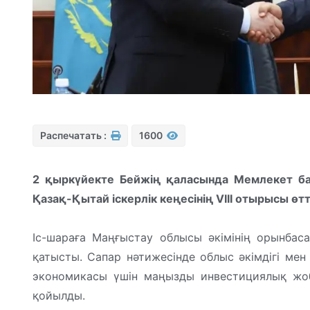
Распечатать :
1600
2 қыркүйекте Бейжің қаласында Мемлекет 
Қазақ-Қытай іскерлік кеңесінің VIII отырысы өтт
Іс-шараға Маңғыстау облысы әкімінің орынбаса
қатысты. Сапар нәтижесінде облыс әкімдігі ме
экономикасы үшін маңызды инвестициялық жоб
қойылды.