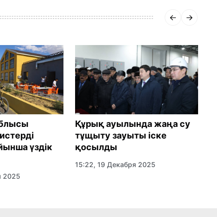
облысы
Құрық ауылында жаңа су
М
истерді
тұщыту зауыты іске
«
йынша үздік
қосылды
ұ
а
15:22, 19 Декабря 2025
а
я 2025
2