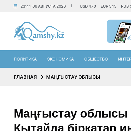
23:41, 06 АВГУСТА 2026
USD
470
EUR
545
RUB
ПОЛИТИКА
ЭКОНОМИКА
ОБЩЕСТВО
ИНТЕ
ГЛАВНАЯ
МАҢҒЫСТАУ ОБЛЫСЫ
Маңғыстау облысы
Қытайда бірқатар 