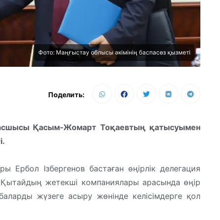
Фото: Маңғыстау облысы әкімінің баспасөз қызметі
Поделить:
басшысы Қасым-Жомарт Тоқаевтың қатысуымен
і.
ры Ербол Ізбергенов бастаған өңірлік делегация
н Қытайдың жетекші компаниялары арасында өңір
аларды жүзеге асыру жөнінде келісімдерге қол