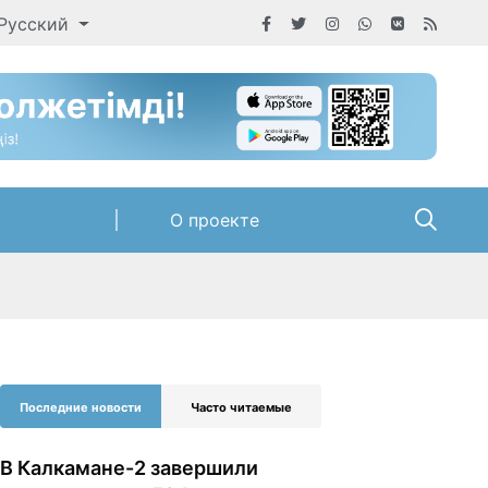
Русский
О проекте
Последние новости
Часто читаемые
В Калкамане-2 завершили