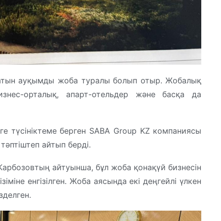
латын ауқымды жоба туралы болып отыр. Жобалық
знес-орталық, апарт-отельдер және басқа да
ге түсініктеме берген SABA Group KZ компаниясы
әптіштеп айтып берді.
Карбозовтың айтуынша, бұл жоба қонақүй бизнесін
міне енгізілген. Жоба аясында екі деңгейлі үлкен
зделген.