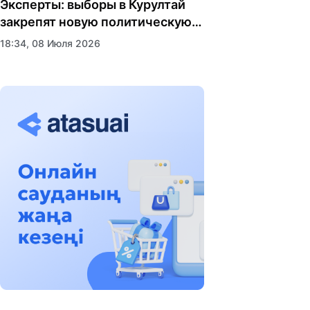
Эксперты: выборы в Курултай
закрепят новую политическую
модель
18:34, 08 Июля 2026
Пять лет трансформации стали
новой точкой роста
спортивного образования
17:24, 02 Июля 2026
Казахстана: состоялось
торжественное открытие
Международные СМИ отметили
Казахского национального
устойчивость экономики
университета спорта
Казахстана на фоне глобального
14:09, 02 Июля 2026
замедления
Заявление Народной партии
Казахстана в связи со
вступлением в силу новой
11:12, 01 Июля 2026
Конституции Республики