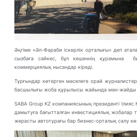
Әңгіме «Әл-Фараби іскерлік орталығы» деп ата
сызбаға сәйкес, бұл кешеннің құрамына би
коммерциялық нысандар кіреді.
Тұрғындар көтерген мәселеге орай журналистер
басшылығы жоба құрылысы жайында мән-жайды т
SABA Group KZ компаниясының президенті Ілияс 
дамытуға бағытталған инвестициялық жобалар тізі
жерасты автотұрағы бар бизнес-орталық салу кө