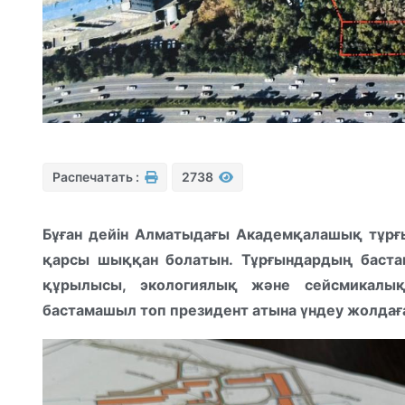
Распечатать :
2738
Бұған дейін Алматыдағы Академқалашық тұрғы
қарсы шыққан болатын. Тұрғындардың баста
құрылысы, экологиялық және сейсмикалық
бастамашыл топ президент атына үндеу жолдаға