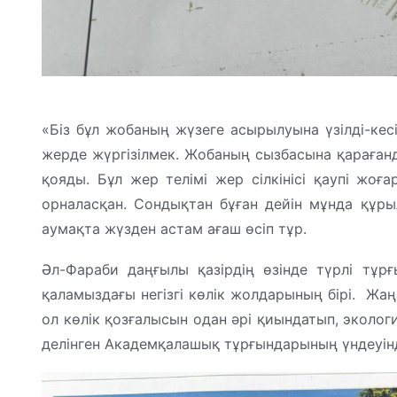
«Біз бұл жобаның жүзеге асырылуына үзілді-кес
жерде жүргізілмек. Жобаның сызбасына қарағанд
қояды. Бұл жер телімі жер сілкінісі қаупі ж
орналасқан. Сондықтан бұған дейін мұнда құрыл
аумақта жүзден астам ағаш өсіп тұр.
Әл-Фараби даңғылы қазірдің өзінде түрлі тұр
қаламыздағы негізгі көлік жолдарының бірі. Жаң
ол көлік қозғалысын одан әрі қиындатып, эколо
делінген Академқалашық тұрғындарының үндеуін