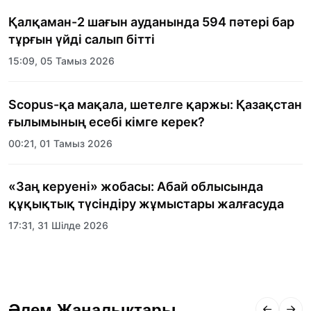
Қалқаман-2 шағын ауданында 594 пәтері бар
тұрғын үйді салып бітті
15:09, 05 Тамыз 2026
Scopus-қа мақала, шетелге қаржы: Қазақстан
ғылымының есебі кімге керек?
00:21, 01 Тамыз 2026
«Заң керуені» жобасы: Абай облысында
құқықтық түсіндіру жұмыстары жалғасуда
17:31, 31 Шілде 2026
Халықаралық «Формула-1 H2O» жарысын
Қонаев қаласында өткізу жоспарлануда
Әлем Жаңалықтары
13:13, 30 Шілде 2026