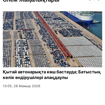
Асхат Асылбеков: Күшті билікке күшті
тұлғалар керек!
12:01, 28 Шілде 2026
Абзал Достияр: Думан Мұхаметкәрімді
Алматы түрмесіне ауыстыруы мүмкін
16:15, 27 Шілде 2026
Өскенбай Құлатайұлы: Руханиятқа қызмет
Қытай автонарықта көш бастауда; Батыстың
еткен қаламгер
көлік өндірушілері алаңдаулы
17:46, 26 Шілде 2026
13:05, 28 Мамыр 2026
Еңбек адамына көрсетілген құрмет: Алматы
облысының әкімі коммуналдық