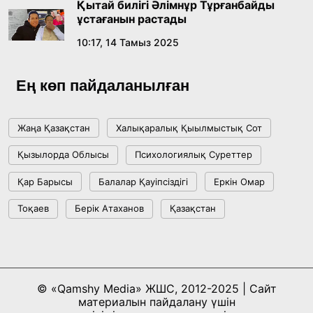
Қытай билігі Әлімнұр Тұрғанбайды
ұстағанын растады
10:17, 14 Тамыз 2025
Ең көп пайдаланылған
Жаңа Қазақстан
Халықаралық Қыылмыстық Сот
Қызылорда Облысы
Психологиялық Суреттер
Қар Барысы
Балалар Қауіпсіздігі
Еркін Омар
Тоқаев
Берік Атаханов
Қазақстан
© «Qamshy Media» ЖШС, 2012-2025 | Сайт
материалын пайдалану үшін