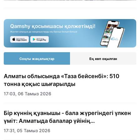
Соңғы жаңалықтар
Ең көп оқылған
Алматы облысында «Таза бейсенбі»: 510
тонна қоқыс шығарылды
17:03, 06 Тамыз 2026
Бір күннің қуанышы - бала жүрегіндегі үлкен
үміт: Алматыда балалар үйінің
тәрбиеленушілеріне мерекелік күн
17:31, 05 Тамыз 2026
ұйымдастырылды