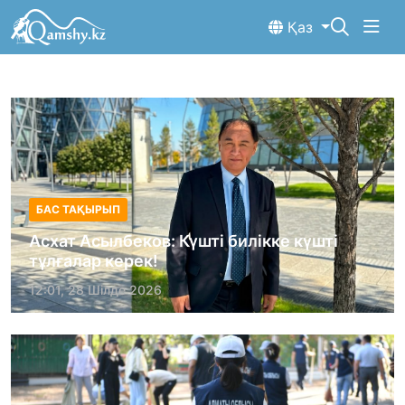
Қаз
БАС ТАҚЫРЫП
Асхат Асылбеков: Күшті билікке күшті
тұлғалар керек!
12:01, 28 Шілде 2026