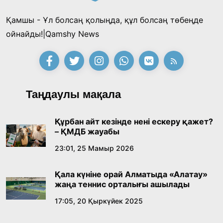
Қамшы - Ұл болсаң қолыңда, құл болсаң төбеңде
ойнайды!|Qamshy News
Таңдаулы мақала
Құрбан айт кезінде нені ескеру қажет?
– ҚМДБ жауабы
23:01, 25 Мамыр 2026
Қала күніне орай Алматыда «Алатау»
жаңа теннис орталығы ашылады
17:05, 20 Қыркүйек 2025