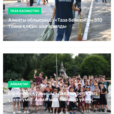
ТАЗА ҚАЗАҚСТАН
Алматы облысында «Таза бейсенбі»: 510
тонна қоқыс шығарылды
12:01, 28 Шілде 2026
АЙМАҚТАР
Бір күннің қуанышы - бала жүрегіндегі
үлкен үміт: Алматыда балалар үйінің
тәрбиеленушілеріне мерекелік күн
12:01, 28 Шілде 2026
ұйымдастырылды