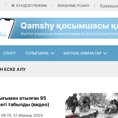
Қазақш
КҮНДІЗГІ РЕЖИМ
ЖАҢАЛЫҚ ҰСЫНУ
СПОРТ
ТОЛЫҒЫРАҚ
БАРЛЫҚ АЙМАҚТАР
Н ЕСКЕ АЛУ
ығымен атылған 95
егі табылды (видео)
08:19, 31 Мамыр 2024