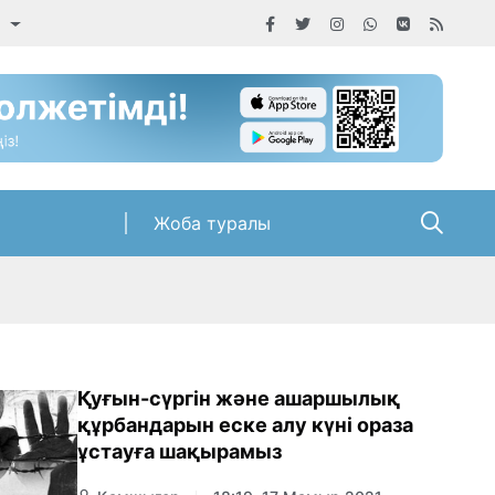
а
Жоба туралы
Қуғын-сүргін және ашаршылық
құрбандарын еске алу күні ораза
ұстауға шақырамыз