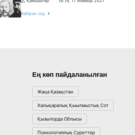
Қамшыгер
18:19, 17 Мамыр 2021
Көбірек оқу
Ең көп пайдаланылған
Жаңа Қазақстан
Халықаралық Қыылмыстық Сот
Қызылорда Облысы
Психологиялық Суреттер