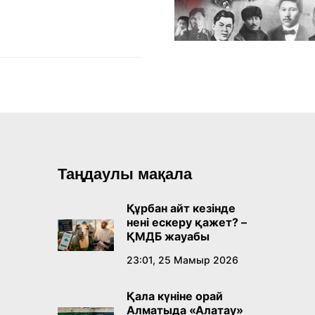
Таңдаулы мақала
Құрбан айт кезінде
нені ескеру қажет? –
ҚМДБ жауабы
23:01, 25 Мамыр 2026
Қала күніне орай
Алматыда «Алатау»