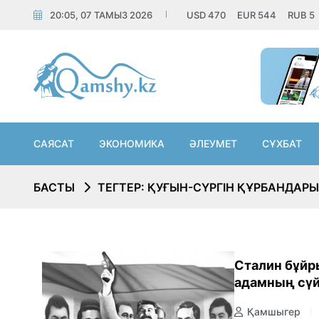
20:05, 07 ТАМЫЗ 2026
USD
470
EUR
544
RUB
5
САЯСАТ
ЭКОНОМИКА
ӘЛЕУМЕТ
СҰХБАТ
БАСТЫ
ТЕГТЕР: ҚУҒЫН-СҮРГІН ҚҰРБАНДАРЫ
Сталин бұйр
адамның сүй
Қамшыгер