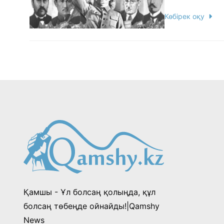
Көбірек оқу
Қамшы - Ұл болсаң қолыңда, құл
болсаң төбеңде ойнайды!|Qamshy
News