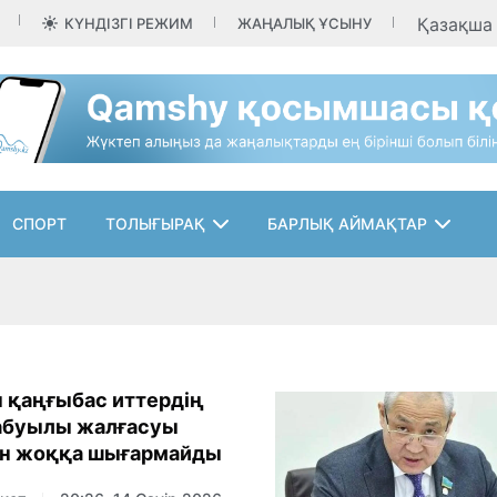
Қазақш
КҮНДІЗГІ РЕЖИМ
ЖАҢАЛЫҚ ҰСЫНУ
СПОРТ
ТОЛЫҒЫРАҚ
БАРЛЫҚ АЙМАҚТАР
 қаңғыбас иттердің
абуылы жалғасуы
ін жоққа шығармайды