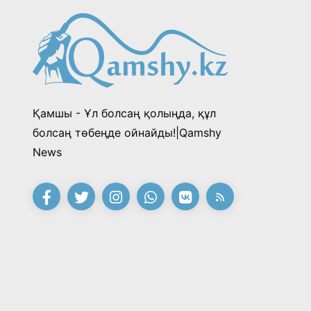
Қамшы - Ұл болсаң қолыңда, құл
болсаң төбеңде ойнайды!|Qamshy
News