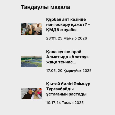
Таңдаулы мақала
Құрбан айт кезінде
нені ескеру қажет? –
ҚМДБ жауабы
23:01, 25 Мамыр 2026
Қала күніне орай
Алматыда «Алатау»
жаңа теннис
орталығы ашылады
17:05, 20 Қыркүйек 2025
Қытай билігі Әлімнұр
Тұрғанбайды
ұстағанын растады
10:17, 14 Тамыз 2025