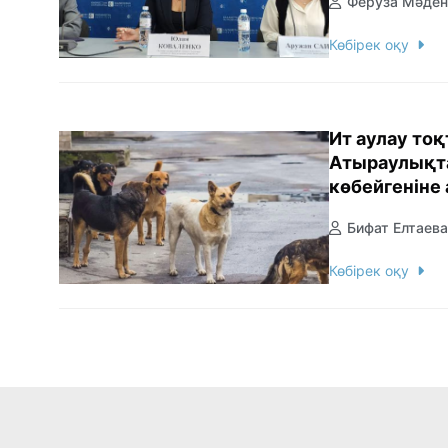
Феруза Мәден
Көбірек оқу
Ит аулау то
Атыраулықта
көбейгеніне
Бифат Елтаева
Көбірек оқу