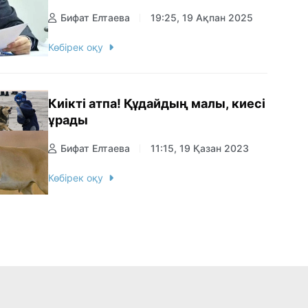
Бифат Елтаева
19:25, 19 Ақпан 2025
Көбірек оқу
Киікті атпа! Құдайдың малы, киесі
ұрады
Бифат Елтаева
11:15, 19 Қазан 2023
Көбірек оқу