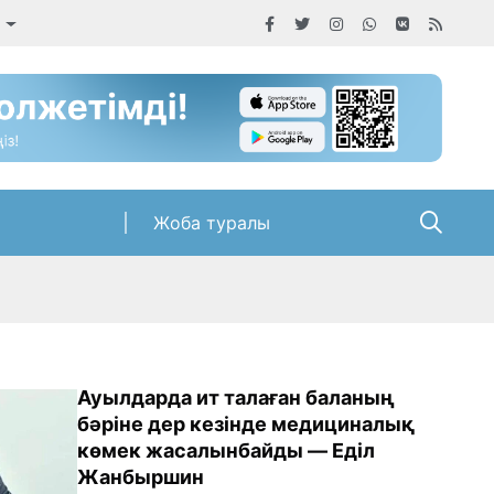
а
Жоба туралы
Ауылдарда ит талаған баланың
бәріне дер кезінде медициналық
көмек жасалынбайды — Еділ
Жанбыршин