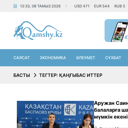
13:33, 08 ТАМЫЗ 2026
USD
471
EUR
544
RUB
5
САЯСАТ
ЭКОНОМИКА
ӘЛЕУМЕТ
СҰХБАТ
БАСТЫ
ТЕГТЕР: ҚАҢҒЫБАС ИТТЕР
Аружан Саин
балаларға ш
мүмкін екен