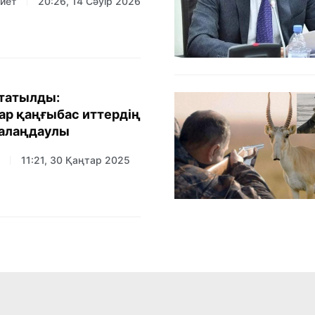
иет
20:26, 14 Сәуір 2026
қтатылды:
р қаңғыбас иттердің
 алаңдаулы
11:21, 30 Қаңтар 2025