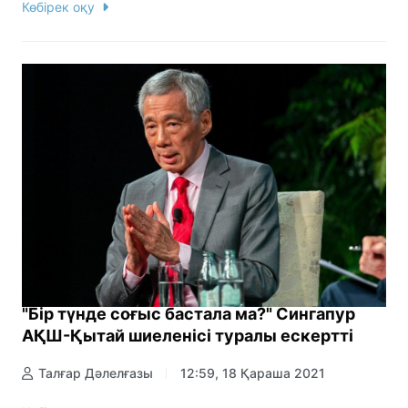
Көбірек оқу
"Бір түнде соғыс бастала ма?" Сингапур
АҚШ-Қытай шиеленісі туралы ескертті
Талғар Дәлелғазы
12:59, 18 Қараша 2021