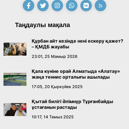
Таңдаулы мақала
Құрбан айт кезінде нені ескеру қажет?
– ҚМДБ жауабы
23:01, 25 Мамыр 2026
Қала күніне орай Алматыда «Алатау»
жаңа теннис орталығы ашылады
17:05, 20 Қыркүйек 2025
Қытай билігі Әлімнұр Тұрғанбайды
ұстағанын растады
10:17, 14 Тамыз 2025