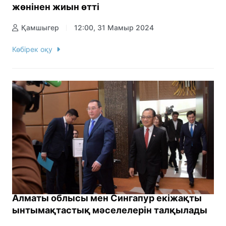
жөнінен жиын өтті
Қамшыгер
12:00, 31 Мамыр 2024
Көбірек оқу
Алматы облысы мен Сингапур екіжақты
ынтымақтастық мәселелерін талқылады