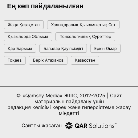
Ең көп пайдаланылған
Жаңа Қазақстан
Халықаралық Қыылмыстық Сот
Қызылорда Облысы
Психологиялық Суреттер
Қар Барысы
Балалар Қауіпсіздігі
Еркін Омар
Тоқаев
Берік Атаханов
Қазақстан
© «Qamshy Media» ЖШС, 2012-2025 | Сайт
материалын пайдалану үшін
редакция келісімі керек және гиперсілтеме жасау
міндетті
Сайтты жасаған