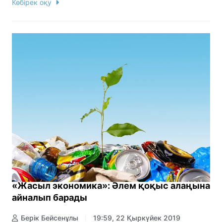
Көбірек оқу
«Жасыл экономика»: Әлем қоқыс алаңына
айналып барады
Берік Бейсенұлы
19:59, 22 Қыркүйек 2019