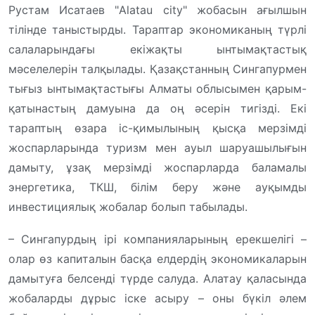
Рустам Исатаев "Alatau city" жобасын ағылшын
тілінде таныстырды. Тараптар экономиканың түрлі
салаларындағы екіжақты ынтымақтастық
мәселелерін талқылады. Қазақстанның Сингапурмен
тығыз ынтымақтастығы Алматы облысымен қарым-
қатынастың дамуына да оң әсерін тигізді. Екі
тараптың өзара іс-қимылының қысқа мерзімді
жоспарларында туризм мен ауыл шаруашылығын
дамыту, ұзақ мерзімді жоспарларда баламалы
энергетика, ТКШ, білім беру және ауқымды
инвестициялық жобалар болып табылады.
– Сингапурдың ірі компанияларының ерекшелігі –
олар өз капиталын басқа елдердің экономикаларын
дамытуға белсенді түрде салуда. Алатау қаласында
жобаларды дұрыс іске асыру – оны бүкіл әлем