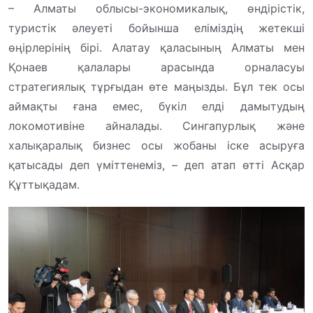
– Алматы облысы-экономикалық, өндірістік,
туристік әлеуеті бойынша еліміздің жетекші
өңірлерінің бірі. Алатау қаласының Алматы мен
Қонаев қалалары арасында орналасуы
стратегиялық тұрғыдан өте маңызды. Бұл тек осы
аймақты ғана емес, бүкіл елді дамытудың
локомотивіне айналады. Сингапурлық және
халықаралық бизнес осы жобаны іске асыруға
қатысады деп үміттенеміз, – деп атап өтті Асқар
Құттықадам.