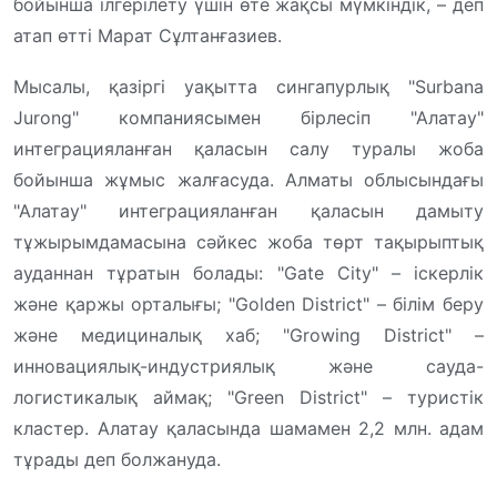
бойынша ілгерілету үшін өте жақсы мүмкіндік, – деп
атап өтті Марат Сұлтанғазиев.
Мысалы, қазіргі уақытта сингапурлық "Surbana
Jurong" компаниясымен бірлесіп "Алатау"
интеграцияланған қаласын салу туралы жоба
бойынша жұмыс жалғасуда. Алматы облысындағы
"Алатау" интеграцияланған қаласын дамыту
тұжырымдамасына сәйкес жоба төрт тақырыптық
ауданнан тұратын болады: "Gate City" – іскерлік
және қаржы орталығы; "Golden District" – білім беру
және медициналық хаб; "Growing District" –
инновациялық-индустриялық және сауда-
логистикалық аймақ; "Green District" – туристік
кластер. Алатау қаласында шамамен 2,2 млн. адам
тұрады деп болжануда.