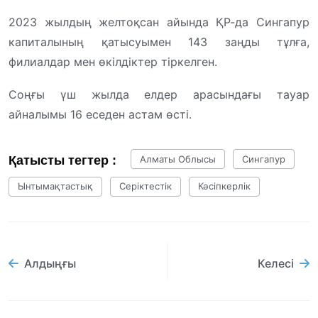
2023 жылдың желтоқсан айында ҚР-да Сингапур
капиталының қатысуымен 143 заңды тұлға,
филиалдар мен өкілдіктер тіркелген.
Соңғы үш жылда елдер арасындағы тауар
айналымы 16 еседен астам өсті.
Қатысты тегтер :
Алматы Облысы
Сингапур
Ынтымақтастық
Серіктестік
Кәсіпкерлік
Алдыңғы
Келесі