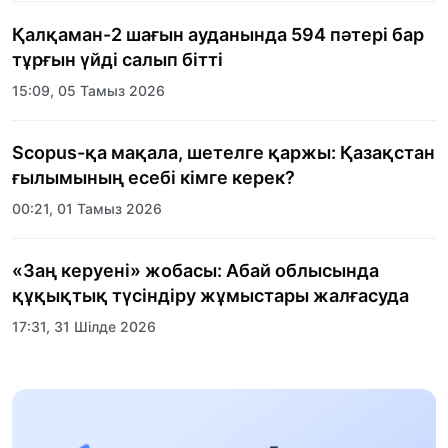
Қалқаман-2 шағын ауданында 594 пәтері бар
тұрғын үйді салып бітті
15:09, 05 Тамыз 2026
Scopus-қа мақала, шетелге қаржы: Қазақстан
ғылымының есебі кімге керек?
00:21, 01 Тамыз 2026
«Заң керуені» жобасы: Абай облысында
құқықтық түсіндіру жұмыстары жалғасуда
17:31, 31 Шілде 2026
Халықаралық «Формула-1 H2O» жарысын
Қонаев қаласында өткізу жоспарлануда
13:13, 30 Шілде 2026