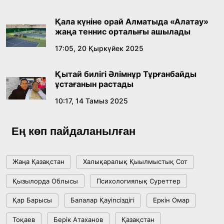
көзқарастарының өзектілігі
Қала күніне орай Алматыда «Алатау»
18:59, 20 Шілде 2026
жаңа теннис орталығы ашылады
17:05, 20 Қыркүйек 2025
Жасанды интеллект: адамзаттың көмекшісі
ме, әлде бәсекелесі ме?
Қытай билігі Әлімнұр Тұрғанбайды
18:16, 20 Шілде 2026
ұстағанын растады
10:17, 14 Тамыз 2025
Ұлттық архивтің ашылғанына 20 жыл: негізгі
жетістіктері мен даму бағыты
Ең көп пайдаланылған
17:09, 20 Шілде 2026
Жаңа Қазақстан
Халықаралық Қыылмыстық Сот
Мемлекет басшысы Көбейтұз көлінің жай-
Қызылорда Облысы
Психологиялық Суреттер
күйіне назар аударды
Қар Барысы
Балалар Қауіпсіздігі
Еркін Омар
18:22, 17 Шілде 2026
Тоқаев
Берік Атаханов
Қазақстан