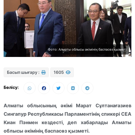
Фото: Алматы облысы әкімінің баспасөз қызметі
Басып шығару :
1605
Бөлісу:
Алматы облысының әкімі Марат Сұлтанағазиев
Сингапур Республикасы Парламентінің спикері СЕА
Киан Пэнмен кездесті, деп хабарлады Алматы
облысы әкімінің баспасөз қызметі.