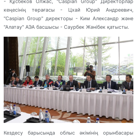
- Құсбеков Олжас, "Caspian Group" Директорлар
кеңесінің төрағасы - Цхай Юрий Андреевич,
"Caspian Group" директоры - Ким Александр және
"Алатау" АЭА басшысы - Саурбек Жәнібек қатысты.
Кездесу барысында облыс әкімінің орынбасары