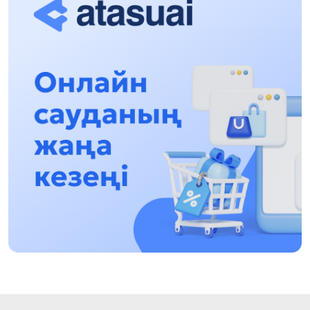
Асхат Асылбеков: Күшті билікке күшті
тұлғалар керек!
12:01, 28 Шілде 2026
Абзал Достияр: Думан Мұхаметкәрімді
Алматы түрмесіне ауыстыруы мүмкін
16:15, 27 Шілде 2026
Өскенбай Құлатайұлы: Руханиятқа қызмет
еткен қаламгер
17:46, 26 Шілде 2026
Еңбек адамына көрсетілген құрмет: Алматы
облысының әкімі коммуналдық