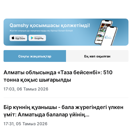
Соңғы жаңалықтар
Ең көп оқылған
Алматы облысында «Таза бейсенбі»: 510
тонна қоқыс шығарылды
17:03, 06 Тамыз 2026
Бір күннің қуанышы - бала жүрегіндегі үлкен
үміт: Алматыда балалар үйінің
тәрбиеленушілеріне мерекелік күн
17:31, 05 Тамыз 2026
ұйымдастырылды