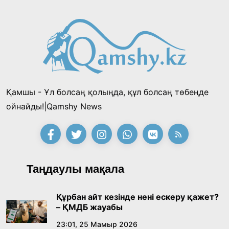
қызметкерлермен бірге тазалыққа шығып,
13:57, 24 Шілде 2026
таңғы ас ішті
«Тектілер ту көтереді» байқауы өз
жеңімпаздарын анықтады
18:39, 23 Шілде 2026
Қамшы - Ұл болсаң қолыңда, құл болсаң төбеңде
Қонаев қаласының әкімі «Славян базары»
ойнайды!|Qamshy News
байқауының жеңімпазы Ақерке Амалятты
қабылдады
16:27, 23 Шілде 2026
Қазақ тіліндегі «құт» концептісінің
Таңдаулы мақала
лингвомәдени сипаты
09:21, 21 Шілде 2026
Құрбан айт кезінде нені ескеру қажет?
– ҚМДБ жауабы
Абайдың адам тәрбиесі туралы
23:01, 25 Мамыр 2026