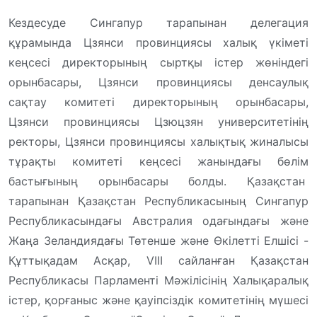
Кездесуде Сингапур тарапынан делегация
құрамында Цзянси провинциясы халық үкіметі
кеңсесі директорының сыртқы істер жөніндегі
орынбасары, Цзянси провинциясы денсаулық
сақтау комитеті директорының орынбасары,
Цзянси провинциясы Цзюцзян университетінің
ректоры, Цзянси провинциясы халықтық жиналысы
тұрақты комитеті кеңсесі жанындағы бөлім
бастығының орынбасары болды. Қазақстан
тарапынан Қазақстан Республикасының Сингапур
Республикасындағы Австралия одағындағы және
Жаңа Зеландиядағы Төтенше және Өкілетті Елшісі -
Құттықадам Асқар, VIII сайланған Қазақстан
Республикасы Парламенті Мәжілісінің Халықаралық
істер, қорғаныс және қауіпсіздік комитетінің мүшесі