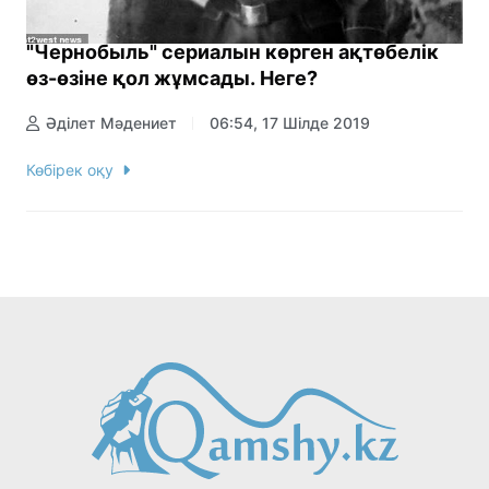
"Чернобыль" сериалын көрген ақтөбелік
өз-өзіне қол жұмсады. Неге?
Әділет Мәдениет
06:54, 17 Шілде 2019
Көбірек оқу