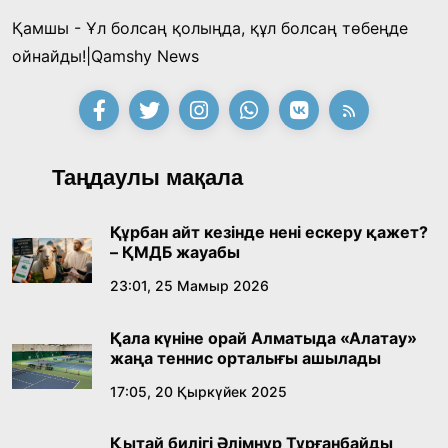
Қамшы - Ұл болсаң қолыңда, құл болсаң төбеңде
ойнайды!|Qamshy News
Таңдаулы мақала
Құрбан айт кезінде нені ескеру қажет?
– ҚМДБ жауабы
23:01, 25 Мамыр 2026
Қала күніне орай Алматыда «Алатау»
жаңа теннис орталығы ашылады
17:05, 20 Қыркүйек 2025
Қытай билігі Әлімнұр Тұрғанбайды