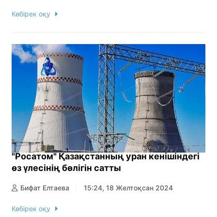
Көбірек оқу
"Росатом" Қазақстанның уран кенішіндегі
өз үлесінің бөлігін сатты
Бифат Елтаева
15:24, 18 Желтоқсан 2024
Көбірек оқу