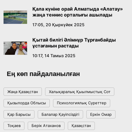
Қала күніне орай Алматыда «Алатау»
жаңа теннис орталығы ашылады
17:05, 20 Қыркүйек 2025
Қытай билігі Әлімнұр Тұрғанбайды
ұстағанын растады
10:17, 14 Тамыз 2025
Ең көп пайдаланылған
Жаңа Қазақстан
Халықаралық Қыылмыстық Сот
Қызылорда Облысы
Психологиялық Суреттер
Қар Барысы
Балалар Қауіпсіздігі
Еркін Омар
Тоқаев
Берік Атаханов
Қазақстан