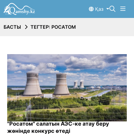
Қаз
БАСТЫ
ТЕГТЕР: РОСАТОМ
"Росатом" салатын АЭС-ке атау беру
жөнінде конкурс өтеді