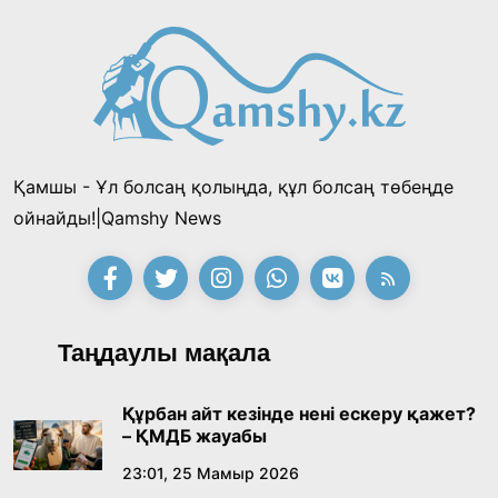
Қамшы - Ұл болсаң қолыңда, құл болсаң төбеңде
ойнайды!|Qamshy News
Таңдаулы мақала
Құрбан айт кезінде нені ескеру қажет?
– ҚМДБ жауабы
23:01, 25 Мамыр 2026