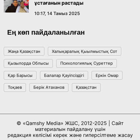
ұстағанын растады
10:17, 14 Тамыз 2025
Ең көп пайдаланылған
Жаңа Қазақстан
Халықаралық Қыылмыстық Сот
Қызылорда Облысы
Психологиялық Суреттер
Қар Барысы
Балалар Қауіпсіздігі
Еркін Омар
Тоқаев
Берік Атаханов
Қазақстан
© «Qamshy Media» ЖШС, 2012-2025 | Сайт
материалын пайдалану үшін
редакция келісімі керек және гиперсілтеме жасау