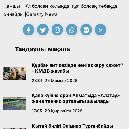
Қамшы - Ұл болсаң қолыңда, құл болсаң төбеңде
ойнайды!|Qamshy News
Таңдаулы мақала
Құрбан айт кезінде нені ескеру қажет?
– ҚМДБ жауабы
23:01, 25 Мамыр 2026
Қала күніне орай Алматыда «Алатау»
жаңа теннис орталығы ашылады
17:05, 20 Қыркүйек 2025
Қытай билігі Әлімнұр Тұрғанбайды