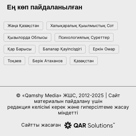
Ең көп пайдаланылған
Жаңа Қазақстан
Халықаралық Қыылмыстық Сот
Қызылорда Облысы
Психологиялық Суреттер
Қар Барысы
Балалар Қауіпсіздігі
Еркін Омар
Тоқаев
Берік Атаханов
Қазақстан
© «Qamshy Media» ЖШС, 2012-2025 | Сайт
материалын пайдалану үшін
редакция келісімі керек және гиперсілтеме жасау
міндетті
Сайтты жасаған