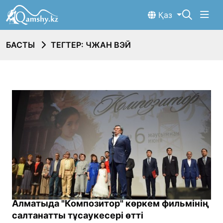
Қаз
БАСТЫ
ТЕГТЕР: ЧЖАН ВЭЙ
Алматыда "Композитор" көркем фильмінің
салтанатты тұсаукесері өтті