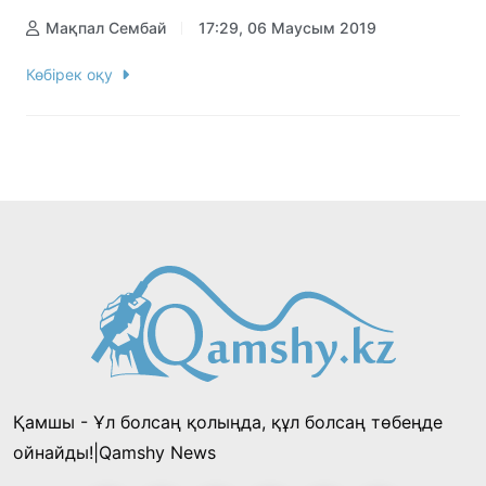
Мақпал Сембай
17:29, 06 Маусым 2019
Көбірек оқу
Қамшы - Ұл болсаң қолыңда, құл болсаң төбеңде
ойнайды!|Qamshy News