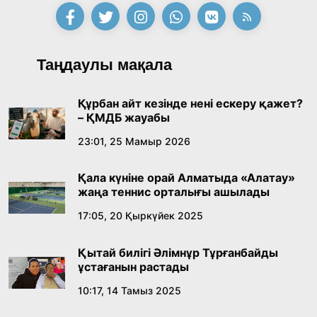
Таңдаулы мақала
Құрбан айт кезінде нені ескеру қажет?
– ҚМДБ жауабы
23:01, 25 Мамыр 2026
Қала күніне орай Алматыда «Алатау»
жаңа теннис орталығы ашылады
17:05, 20 Қыркүйек 2025
Қытай билігі Әлімнұр Тұрғанбайды
ұстағанын растады
10:17, 14 Тамыз 2025