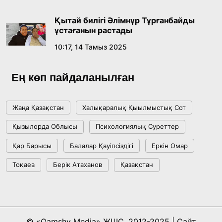
Қытай билігі Әлімнұр Тұрғанбайды
ұстағанын растады
10:17, 14 Тамыз 2025
Ең көп пайдаланылған
Жаңа Қазақстан
Халықаралық Қыылмыстық Сот
Қызылорда Облысы
Психологиялық Суреттер
Қар Барысы
Балалар Қауіпсіздігі
Еркін Омар
Тоқаев
Берік Атаханов
Қазақстан
© «Qamshy Media» ЖШС, 2012-2025 | Сайт