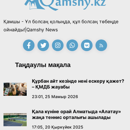
Қамшы - Ұл болсаң қолыңда, құл болсаң төбеңде
ойнайды!|Qamshy News
Таңдаулы мақала
Құрбан айт кезінде нені ескеру қажет?
– ҚМДБ жауабы
23:01, 25 Мамыр 2026
Қала күніне орай Алматыда «Алатау»
жаңа теннис орталығы ашылады
17:05, 20 Қыркүйек 2025