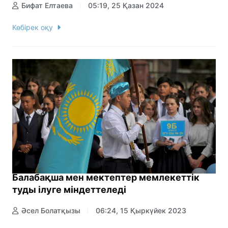
Бифат Елтаева
05:19, 25 Қазан 2024
Көбірек оқу
Балабақша мен мектептер мемлекеттік
туды ілуге міндеттеледі
Әсел Болатқызы
06:24, 15 Қыркүйек 2023