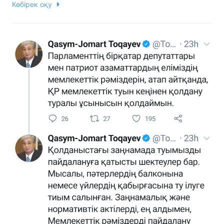
Көбірек оқу