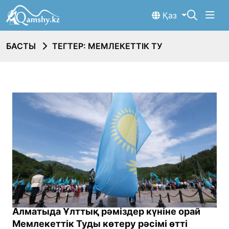
Қаз
БАСТЫ
ТЕГТЕР: МЕМЛЕКЕТТІК ТУ
Алматыда Ұлттық рәміздер күніне орай
Мемлекеттік Туды көтеру рәсімі өтті