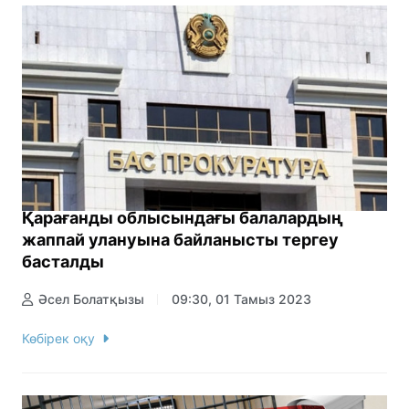
Қарағанды облысындағы балалардың
жаппай улануына байланысты тергеу
басталды
Әсел Болатқызы
09:30, 01 Тамыз 2023
Көбірек оқу