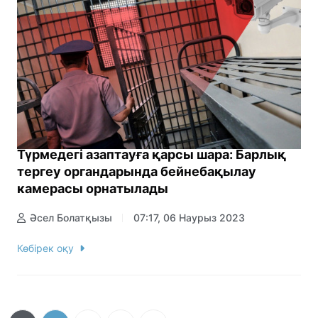
Түрмедегі азаптауға қарсы шара: Барлық
тергеу органдарында бейнебақылау
камерасы орнатылады
Әсел Болатқызы
07:17, 06 Наурыз 2023
Көбірек оқу