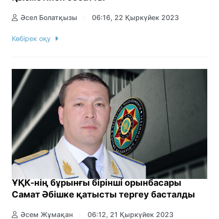
Әсел Болатқызы
06:16, 22 Қыркүйек 2023
Көбірек оқу
ҰҚК-нің бұрынғы бірінші орынбасары
Самат Әбішке қатысты тергеу басталды
Әсем Жұмақан
06:12, 21 Қыркүйек 2023