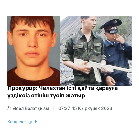
Прокурор: Челахтан істі қайта қарауға
үздіксіз өтініш түсіп жатыр
Әсел Болатқызы
07:27, 15 Қыркүйек 2023
Көбірек оқу