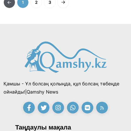
1
2
3
Қамшы - Ұл болсаң қолыңда, құл болсаң төбеңде
ойнайды!|Qamshy News
Таңдаулы мақала