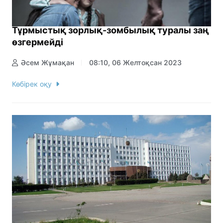
Тұрмыстық зорлық-зомбылық туралы заң
өзгермейді
Әсем Жұмақан
08:10, 06 Желтоқсан 2023
Көбірек оқу