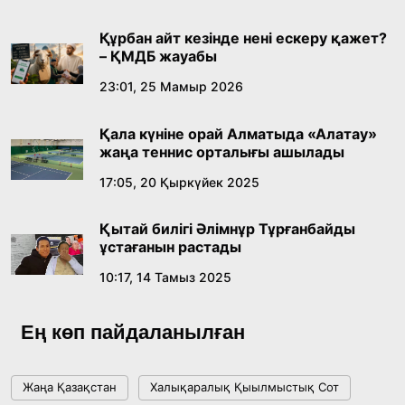
Құрбан айт кезінде нені ескеру қажет?
– ҚМДБ жауабы
23:01, 25 Мамыр 2026
Қала күніне орай Алматыда «Алатау»
жаңа теннис орталығы ашылады
17:05, 20 Қыркүйек 2025
Қытай билігі Әлімнұр Тұрғанбайды
ұстағанын растады
10:17, 14 Тамыз 2025
Ең көп пайдаланылған
Жаңа Қазақстан
Халықаралық Қыылмыстық Сот