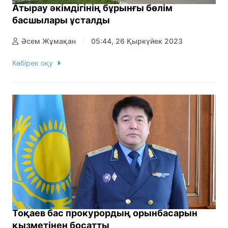
Атырау әкімдігінің бұрынғы бөлім
басшылары ұсталды
Әсем Жұмақан
05:44, 26 Қыркүйек 2023
Көбірек оқу
Тоқаев бас прокурордың орынбасарын
қызметінен босатты