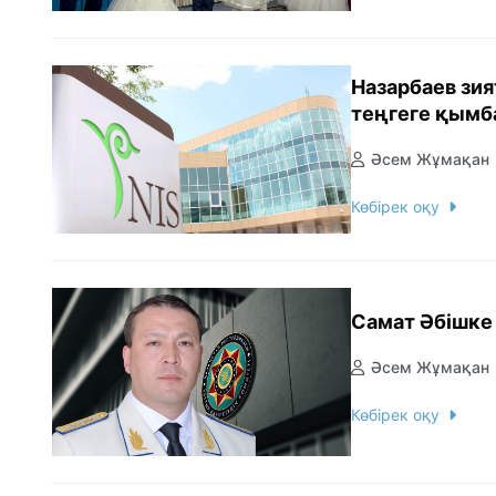
Назарбаев зи
теңгеге қымб
Әсем Жұмақан
Көбірек оқу
Самат Әбішке 
Әсем Жұмақан
Көбірек оқу