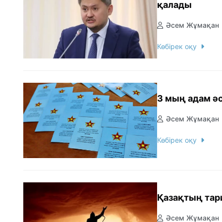
қалады
Әсем Жұмақан
Көбірек оқу
3 мың адам 
Әсем Жұмақан
Көбірек оқу
Қазақтың тар
Әсем Жұмақан