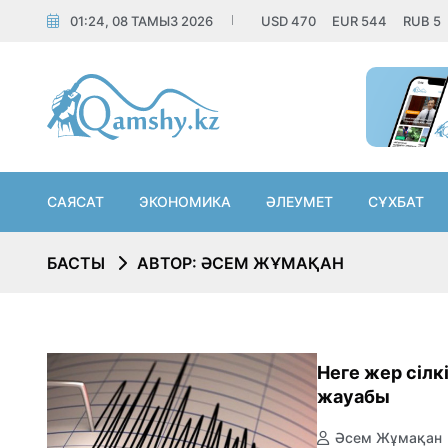
01:24, 08 ТАМЫЗ 2026
USD
470
EUR
544
RUB
5
САЯСАТ
ЭКОНОМИКА
ӘЛЕУМЕТ
СҰХБАТ
БАСТЫ
АВТОР: ӘСЕМ ЖҰМАҚАН
Неге жер сілк
жауабы
Әсем Жұмақан