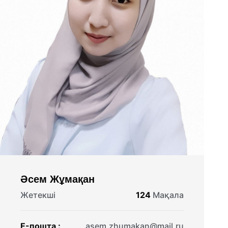
Әсем Жұмақан
Жетекші
124
Мақала
E-пошта :
asem.zhumakan@mail.ru