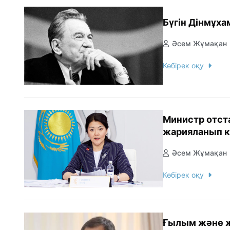
Бүгін Дінмұха
Әсем Жұмақан
Көбірек оқу
Министр отста
жарияланып к
Әсем Жұмақан
Көбірек оқу
Ғылым және жо