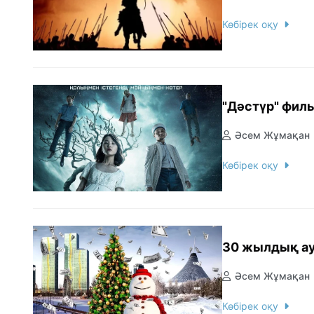
Көбірек оқу
"Дәстүр" филь
Әсем Жұмақан
Көбірек оқу
30 жылдық ау
Әсем Жұмақан
Көбірек оқу