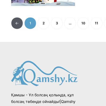
1
2
3
…
10
11
Қамшы - Ұл болсаң қолыңда, құл
болсаң төбеңде ойнайды!|Qamshy