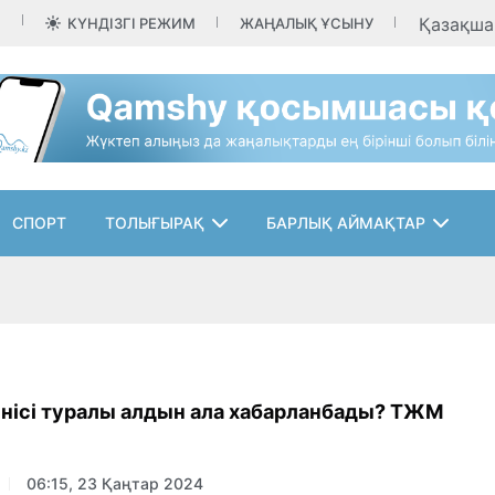
Қазақш
КҮНДІЗГІ РЕЖИМ
ЖАҢАЛЫҚ ҰСЫНУ
СПОРТ
ТОЛЫҒЫРАҚ
БАРЛЫҚ АЙМАҚТАР
інісі туралы алдын ала хабарланбады? ТЖМ
06:15, 23 Қаңтар 2024