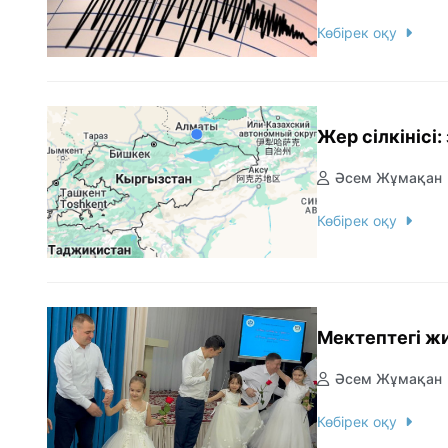
Көбірек оқу
Жер сілкінісі
Әсем Жұмақан
Көбірек оқу
Әсем Жұмақан
Көбірек оқу