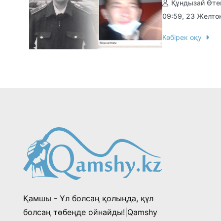
Құндызай Өте
09:59, 23 Желто
Көбірек оқу
Қамшы - Ұл болсаң қолыңда, құл
болсаң төбеңде ойнайды!|Qamshy