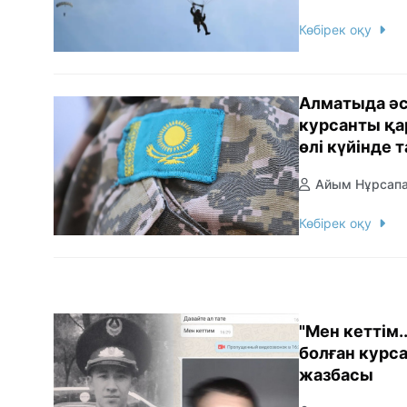
Көбірек оқу
Алматыда ә
курсанты қ
өлі күйінде
Айым Нұрсап
Көбірек оқу
"Мен кеттім.
болған курс
жазбасы