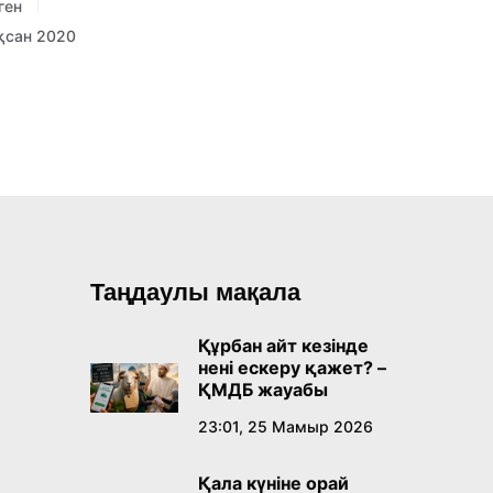
ген
қсан 2020
Таңдаулы мақала
Құрбан айт кезінде
нені ескеру қажет? –
ҚМДБ жауабы
23:01, 25 Мамыр 2026
Қала күніне орай