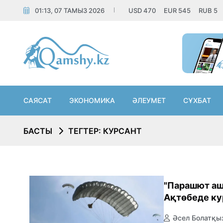
01:13, 07 ТАМЫЗ 2026
USD
470
EUR
545
RUB
5
САЯСАТ
ЭКОНОМИКА
ӘЛЕУМЕТ
СҰХБАТ
БАСТЫ
ТЕГТЕР: КУРСАНТ
"Парашют аш
Ақтөбеде ку
Әсел Болатқы