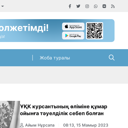
Жоба туралы
ҰҚК курсантының өліміне құмар
ойынға тәуелділік себеп болған
Айым Нұрсапа
08:13, 15 Мамыр 2023