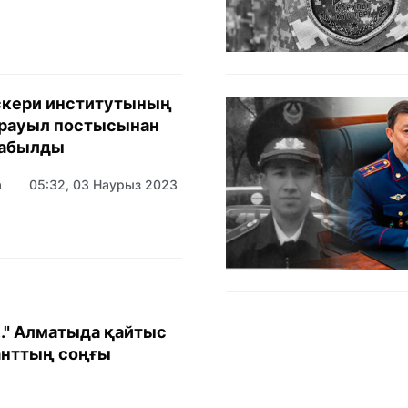
скери институтының
арауыл постысынан
 табылды
а
05:32, 03 Наурыз 2023
.." Алматыда қайтыс
анттың соңғы