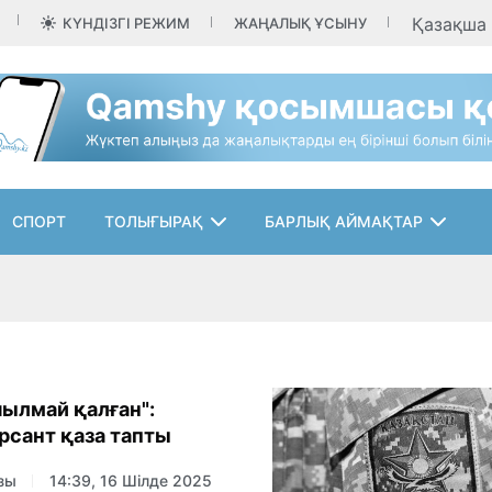
Қазақша
КҮНДІЗГІ РЕЖИМ
ЖАҢАЛЫҚ ҰСЫНУ
СПОРТ
ТОЛЫҒЫРАҚ
БАРЛЫҚ АЙМАҚТАР
ылмай қалған":
рсант қаза тапты
зы
14:39, 16 Шілде 2025