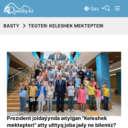
Qaz
BASTY
TEGTER: KELESHEK MEKTEPTERI
Prezıdent joldaýynda aıtylǵan "Keleshek
mektepteri" atty ulttyq joba jaıly ne bilemiz?