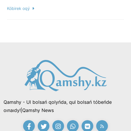
Kóbirek oqý
Qamshy - Ul bolsań qolyńda, qul bolsań tóbeńde
oınaıdy!|Qamshy News