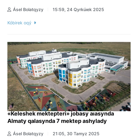
Ásel Bolatqyzy
15:59, 24 Qyrkúıek 2025
Kóbirek oqý
«Keleshek mektepteri» jobasy aıasynda
Almaty qalasynda 7 mektep ashylady
Ásel Bolatqyzy
21:05, 30 Tamyz 2025