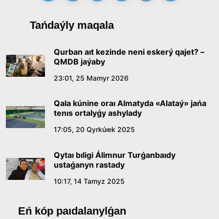
Tańdaýly maqala
Qurban aıt kezinde neni eskerý qajet? –
QMDB jaýaby
23:01, 25 Mamyr 2026
Qala kúnine oraı Almatyda «Alataý» jańa
tenıs ortalyǵy ashylady
17:05, 20 Qyrkúıek 2025
Qytaı bıligi Álimnur Turǵanbaıdy
ustaǵanyn rastady
10:17, 14 Tamyz 2025
Eń kóp paıdalanylǵan