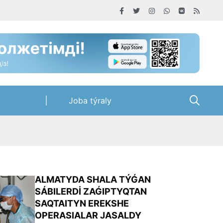
Joba týraly
ALMATYDA SHALA TÝǴAN
SÁBILERDİ ZAǴIPTYQTAN
SAQTAITYN EREKSHE
OPERASIALAR JASALDY