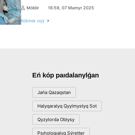
Móldir
16:59, 07 Mamyr 2025
Kóbirek oqý
Eń kóp paıdalanylǵan
Jańa Qazaqstan
Halyqaralyq Qyylmystyq Sot
Qyzylorda Oblysy
Psıhologıalyq Sýretter