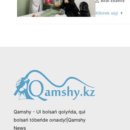
Bıfat Eltaeva
Kóbirek oqý
Qamshy - Ul bolsań qolyńda, qul
bolsań tóbeńde oınaıdy!|Qamshy
News