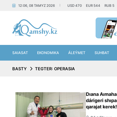
12:06, 08 TAMYZ 2026
USD
470
EUR
544
RUB
5
SAIASAT
EKONOMIKA
ÁLEÝMET
SUHBAT
BASTY
TEGTER: OPERASIA
Dıana Aımaha
dárigeri shıpa
qarajat kerek