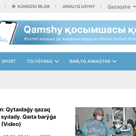
Qazaqsha
KÚNDIZGI REJIM
JAŃALYQ USYNÝ
SPORT
TOLYǴYRAQ
BARLYQ AIMAQTAR
n: Qytaıdaǵy qazaq
 syılady. Qaıta barýǵa
! (Vıdeo)