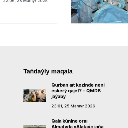
22:06, 28 Mamyr 2025
Tańdaýly maqala
Qurban aıt kezinde neni
eskerý qajet? – QMDB
jaýaby
23:01, 25 Mamyr 2026
Qala kúnine oraı
Almatyda «Alataý» jańa