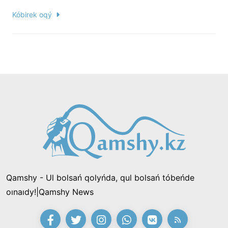
Kóbirek oqý
Qamshy - Ul bolsań qolyńda, qul bolsań tóbeńde
oınaıdy!|Qamshy News