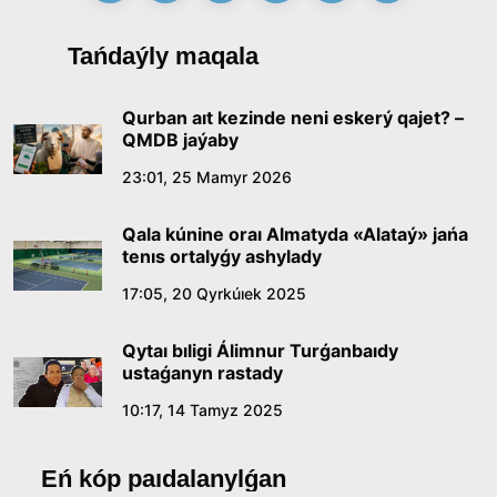
Tańdaýly maqala
Qurban aıt kezinde neni eskerý qajet? –
QMDB jaýaby
23:01, 25 Mamyr 2026
Qala kúnine oraı Almatyda «Alataý» jańa
tenıs ortalyǵy ashylady
17:05, 20 Qyrkúıek 2025
Qytaı bıligi Álimnur Turǵanbaıdy
ustaǵanyn rastady
10:17, 14 Tamyz 2025
Eń kóp paıdalanylǵan