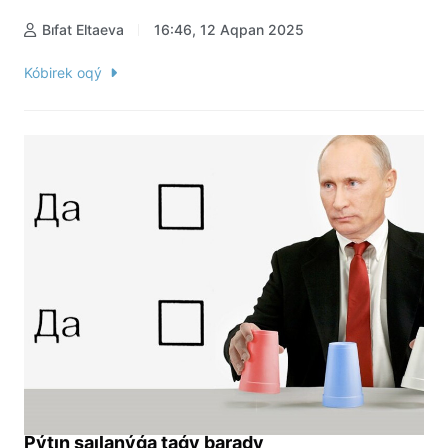
Bıfat Eltaeva
16:46, 12 Aqpan 2025
Kóbirek oqý
Pýtın saılanýǵa taǵy barady