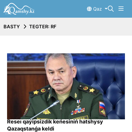
Qaz
BASTY
TEGTER: RF
Reseı qaýipsizdik keńesiniń hatshysy
Qazaqstanǵa keldi