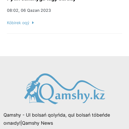
08:02, 06 Qazan 2023
Kóbirek oqý
Qamshy - Ul bolsań qolyńda, qul bolsań tóbeńde
oınaıdy!|Qamshy News