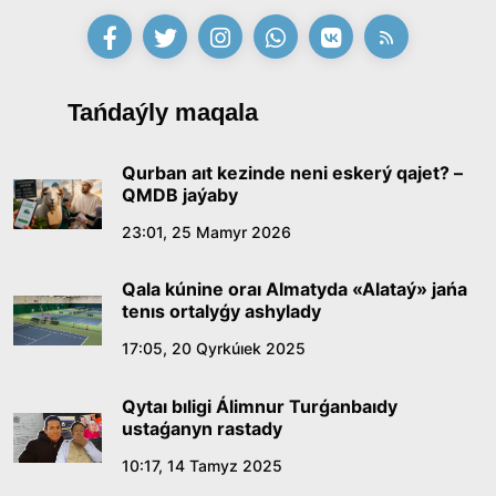
Tańdaýly maqala
Qurban aıt kezinde neni eskerý qajet? –
QMDB jaýaby
23:01, 25 Mamyr 2026
Qala kúnine oraı Almatyda «Alataý» jańa
tenıs ortalyǵy ashylady
17:05, 20 Qyrkúıek 2025
Qytaı bıligi Álimnur Turǵanbaıdy
ustaǵanyn rastady
10:17, 14 Tamyz 2025