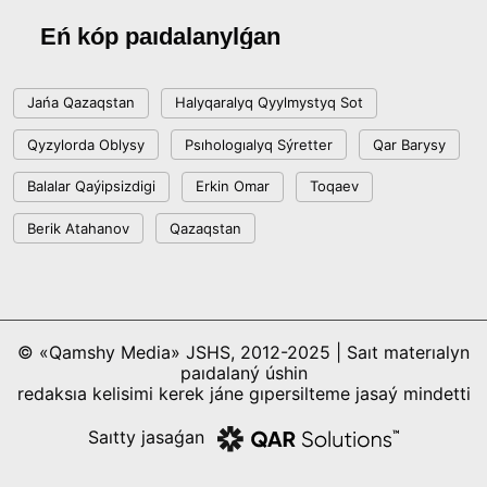
Eń kóp paıdalanylǵan
Jańa Qazaqstan
Halyqaralyq Qyylmystyq Sot
Qyzylorda Oblysy
Psıhologıalyq Sýretter
Qar Barysy
Balalar Qaýipsizdigi
Erkin Omar
Toqaev
Berik Atahanov
Qazaqstan
© «Qamshy Media» JSHS, 2012-2025 | Saıt materıalyn
paıdalaný úshin
redaksıa kelisimi kerek jáne gıpersilteme jasaý mindetti
Saıtty jasaǵan