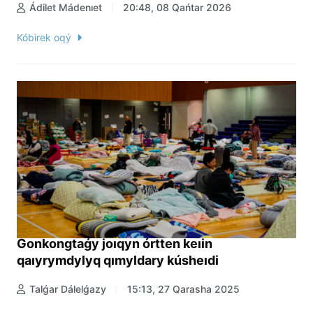
Ádilet Mádenıet
20:48, 08 Qańtar 2026
Kóbirek oqý
Gonkongtaǵy joıqyn órtten keıin
qaıyrymdylyq qımyldary kúsheıdi
Talǵar Dálelǵazy
15:13, 27 Qarasha 2025