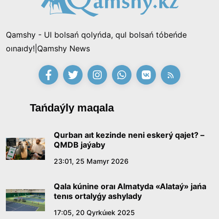
Qamshy - Ul bolsań qolyńda, qul bolsań tóbeńde
oınaıdy!|Qamshy News
Tańdaýly maqala
Qurban aıt kezinde neni eskerý qajet? –
QMDB jaýaby
23:01, 25 Mamyr 2026
Qala kúnine oraı Almatyda «Alataý» jańa
tenıs ortalyǵy ashylady
17:05, 20 Qyrkúıek 2025