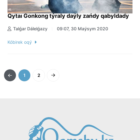
Qytaı Gonkong týraly daýly zańdy qabyldady
Talǵar Dálelǵazy
09:07, 30 Maýsym 2020
Kóbirek oqý
1
2