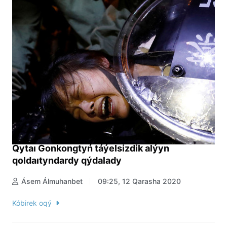
Qytaı Gonkongtyń táýelsizdik alýyn
qoldaıtyndardy qýdalady
Ásem Álmuhanbet
09:25, 12 Qarasha 2020
Kóbirek oqý