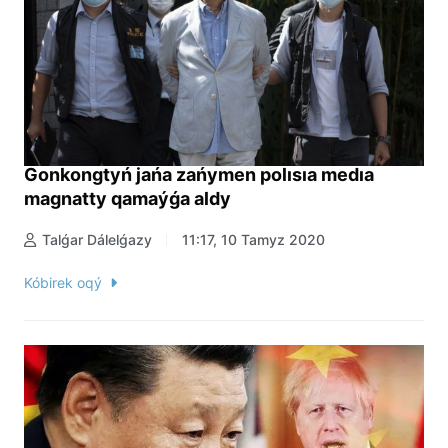
Gonkongtyń jańa zańymen polısıa medıa
magnatty qamaýǵa aldy
Talǵar Dálelǵazy
11:17, 10 Tamyz 2020
Kóbirek oqý