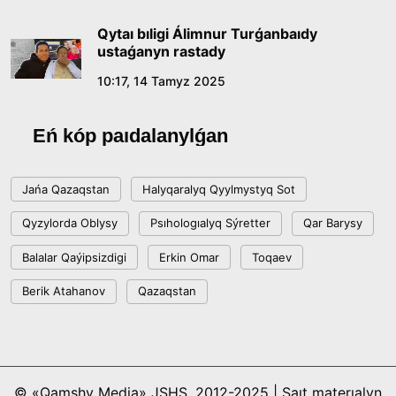
Qytaı bıligi Álimnur Turǵanbaıdy
ustaǵanyn rastady
10:17, 14 Tamyz 2025
Eń kóp paıdalanylǵan
Jańa Qazaqstan
Halyqaralyq Qyylmystyq Sot
Qyzylorda Oblysy
Psıhologıalyq Sýretter
Qar Barysy
Balalar Qaýipsizdigi
Erkin Omar
Toqaev
Berik Atahanov
Qazaqstan
© «Qamshy Media» JSHS, 2012-2025 | Saıt materıalyn