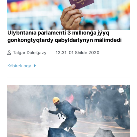
Ulybrıtanıa parlamenti 3 mıllıonǵa jýyq
gonkongtyqtardy qabyldaıtynyn málimdedi
Talǵar Dálelǵazy
12:31, 01 Shilde 2020
Kóbirek oqý