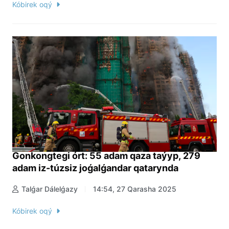
Kóbirek oqý
Gonkongtegi órt: 55 adam qaza taýyp, 279
adam iz-túzsiz joǵalǵandar qatarynda
Talǵar Dálelǵazy
14:54, 27 Qarasha 2025
Kóbirek oqý