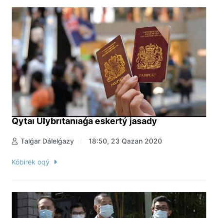
Qytaı Ulybrıtanıaǵa eskertý jasady
Talǵar Dálelǵazy
18:50, 23 Qazan 2020
Kóbirek oqý