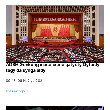
AQSH Gonkong máselesine qatysty Qytaıdy
taǵy da synǵa aldy
09:48, 06 Naýryz 2021
Kóbirek oqý