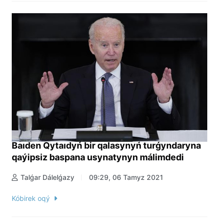
Baıden Qytaıdyń bir qalasynyń turǵyndaryna
qaýipsiz baspana usynatynyn málimdedi
Talǵar Dálelǵazy
09:29, 06 Tamyz 2021
Kóbirek oqý