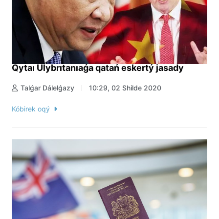
Qytaı Ulybrıtanıaǵa qatań eskertý jasady
Talǵar Dálelǵazy
10:29, 02 Shilde 2020
Kóbirek oqý