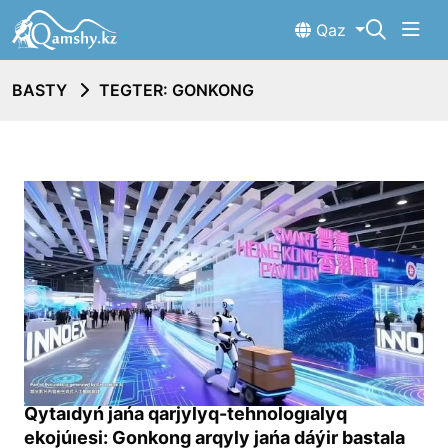
Qaz
BASTY
TEGTER: GONKONG
Qytaıdyń jańa qarjylyq-tehnologıalyq
ekojúıesi: Gonkong arqyly jańa dáýir bastala