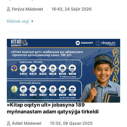
Ferýza Mádenıet
16:43, 24 Sáýir 2026
Kóbirek oqý
«Kitap oqıtyn ult» jobasyna 189
myńnanastam adam qatysýǵa tirkeldi
Ádilet Mádenıet
15:32, 08 Qazan 2025