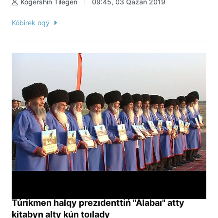
Kógershin Tilegen
09:45, 03 Qazan 2019
Kóbirek oqý
Túrikmen halqy prezıdenttiń "Alabaı" atty
kitabyn alty kún toılady