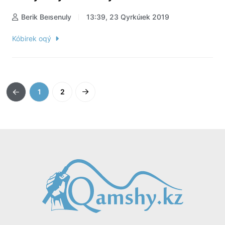
Berik Beısenuly
13:39, 23 Qyrkúıek 2019
Kóbirek oqý
1
2