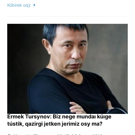
Kóbirek oqý
Ermek Tursynov: Biz nege mundaı kúıge
tústik, qazirgi jetken jerimiz osy ma?