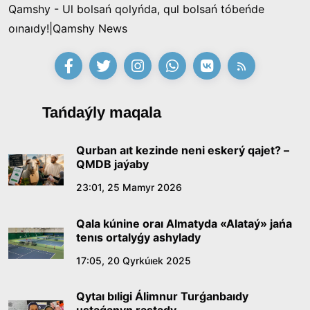
Qamshy - Ul bolsań qolyńda, qul bolsań tóbeńde
oınaıdy!|Qamshy News
Tańdaýly maqala
Qurban aıt kezinde neni eskerý qajet? –
QMDB jaýaby
23:01, 25 Mamyr 2026
Qala kúnine oraı Almatyda «Alataý» jańa
tenıs ortalyǵy ashylady
17:05, 20 Qyrkúıek 2025
Qytaı bıligi Álimnur Turǵanbaıdy