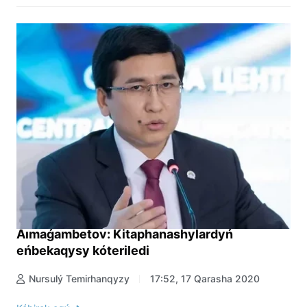
Aımaǵambetov: Kitaphanashylardyń
eńbekaqysy kóteriledi
Nursulý Temirhanqyzy
17:52, 17 Qarasha 2020