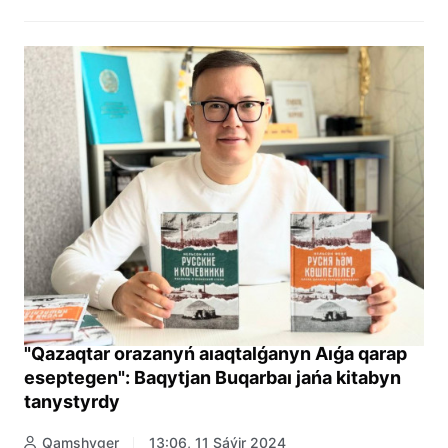
"Qazaqtar orazanyń aıaqtalǵanyn Aıǵa qarap
eseptegen": Baqytjan Buqarbaı jańa kitabyn
tanystyrdy
Qamshyger
13:06, 11 Sáýir 2024