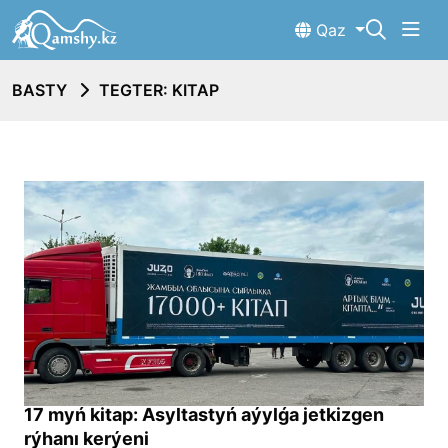
Qaz
BASTY
TEGTER: KITAP
17 myń kitap: Asyltastyń aýylǵa jetkizgen
rýhanı kerýeni