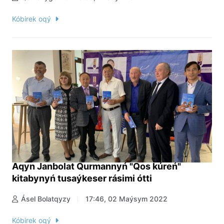
Kóbirek oqý
Aqyn Janbolat Qurmannyń "Qos kúreń"
kitabynyń tusaýkeser rásimi ótti
Ásel Bolatqyzy
17:46, 02 Maýsym 2022
Kóbirek oqý