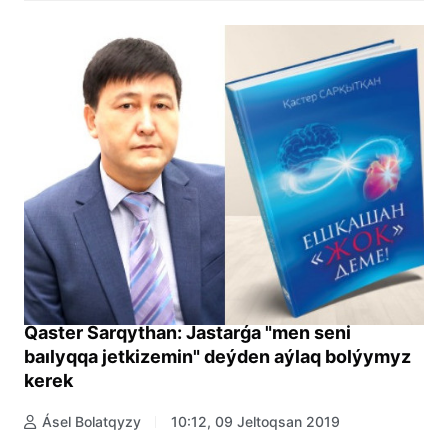
Qaster Sarqythan: Jastarǵa "men seni
baılyqqa jetkizemin" deýden aýlaq bolýymyz
kerek
Ásel Bolatqyzy
10:12, 09 Jeltoqsan 2019