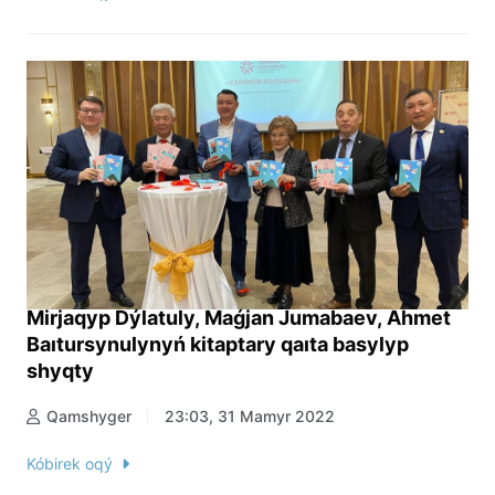
Mirjaqyp Dýlatuly, Maǵjan Jumabaev, Ahmet
Baıtursynulynyń kitaptary qaıta basylyp
shyqty
Qamshyger
23:03, 31 Mamyr 2022
Kóbirek oqý