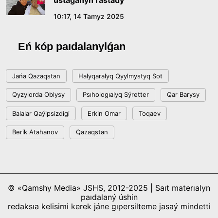
ustaǵanyn rastady
10:17, 14 Tamyz 2025
Eń kóp paıdalanylǵan
Jańa Qazaqstan
Halyqaralyq Qyylmystyq Sot
Qyzylorda Oblysy
Psıhologıalyq Sýretter
Qar Barysy
Balalar Qaýipsizdigi
Erkin Omar
Toqaev
Berik Atahanov
Qazaqstan
© «Qamshy Media» JSHS, 2012-2025 | Saıt materıalyn
paıdalaný úshin
redaksıa kelisimi kerek jáne gıpersilteme jasaý mindetti