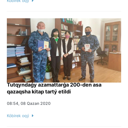
Kóbirek oqý
Tutqyndaǵy azamattarǵa 200-den asa
qazaqsha kitap tartý etildi
08:54, 08 Qazan 2020
Kóbirek oqý