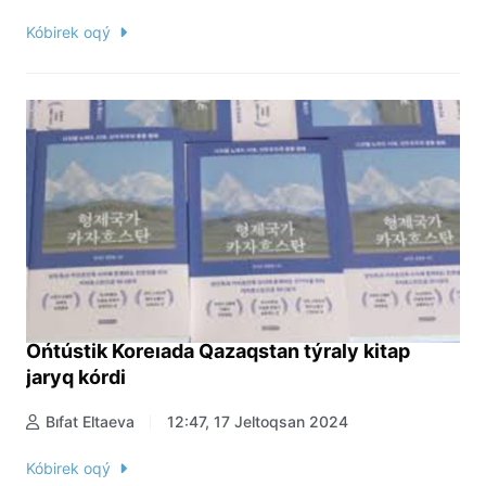
Kóbirek oqý
Ońtústik Koreıada Qazaqstan týraly kitap
jaryq kórdi
Bıfat Eltaeva
12:47, 17 Jeltoqsan 2024
Kóbirek oqý