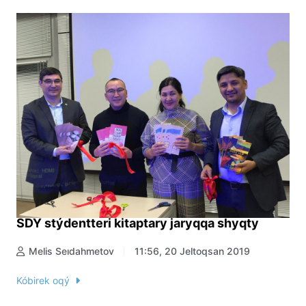
SDÝ stýdentteri kitaptary jaryqqa shyqty
Melis Seıdahmetov
11:56, 20 Jeltoqsan 2019
Kóbirek oqý