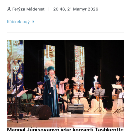
Ferýza Mádenıet
20:48, 21 Mamyr 2026
Kóbirek oqý
Maqpal Júnisovanyń jeke konserti Tashkentte