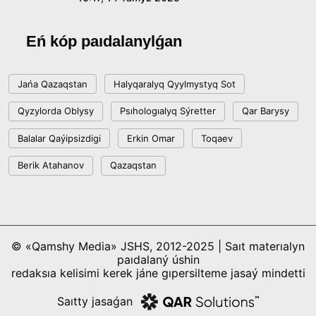
Eń kóp paıdalanylǵan
Jańa Qazaqstan
Halyqaralyq Qyylmystyq Sot
Qyzylorda Oblysy
Psıhologıalyq Sýretter
Qar Barysy
Balalar Qaýipsizdigi
Erkin Omar
Toqaev
Berik Atahanov
Qazaqstan
© «Qamshy Media» JSHS, 2012-2025 | Saıt materıalyn
paıdalaný úshin
redaksıa kelisimi kerek jáne gıpersilteme jasaý mindetti
Saıtty jasaǵan