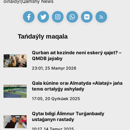
oınaıdy!|Qamshy News
Tańdaýly maqala
Qurban aıt kezinde neni eskerý qajet? –
QMDB jaýaby
23:01, 25 Mamyr 2026
Qala kúnine oraı Almatyda «Alataý» jańa
tenıs ortalyǵy ashylady
17:05, 20 Qyrkúıek 2025
Qytaı bıligi Álimnur Turǵanbaıdy
ustaǵanyn rastady
10:17, 14 Tamyz 2025