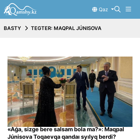
Qaz
BASTY
TEGTER: MAQPAL JÚNISOVA
«Aǵa, sizge bere salsam bola ma?»: Maqpal
Júnisova Toqaevqa qandaı syılyq berdi?