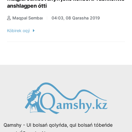
anshlagpen ótti
Maqpal Sembaı
04:03, 08 Qarasha 2019
Kóbirek oqý
Qamshy - Ul bolsań qolyńda, qul bolsań tóbeńde