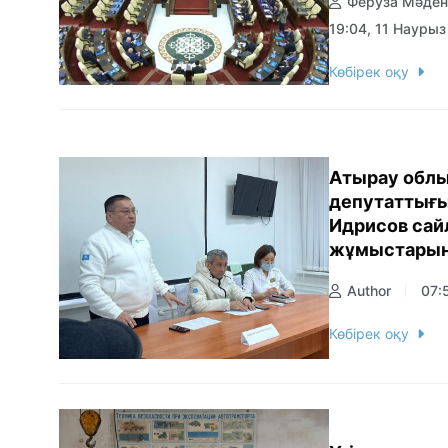
Феруза Мәден
19:04, 11 Науры
Көбірек оқу
Атырау обл
депутаттығы
Идрисов сай
жұмыстарын
Author
07:
Көбірек оқу