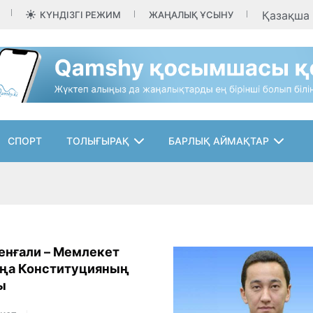
Қазақша
КҮНДІЗГІ РЕЖИМ
ЖАҢАЛЫҚ ҰСЫНУ
СПОРТ
ТОЛЫҒЫРАҚ
БАРЛЫҚ АЙМАҚТАР
енғали – Мемлекет
ңа Конституцияның
ы