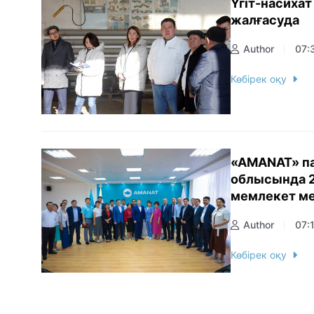
Үгіт-насиха
жалғасуда
Author
07:
Көбірек оқу
«AMANAT» п
облысында 2
мемлекет ме
Author
07:
Көбірек оқу