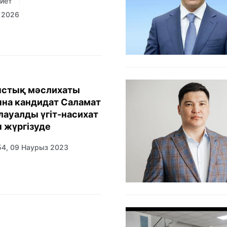
иет
з 2026
ыстық мәслихаты
на кандидат Саламат
лауалды үгіт-насихат
 жүргізуде
54, 09 Наурыз 2023