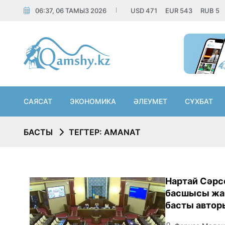
06:37, 06 ТАМЫЗ 2026
USD
471
EUR
543
RUB
5
САЯСАТ
ЭКОНОМИКА
ӘЛЕУМЕТ
СҰХБАТ
БАСТЫ
ТЕГТЕР: AMANAT
Нартай Сәрс
басшысы жа
басты автор