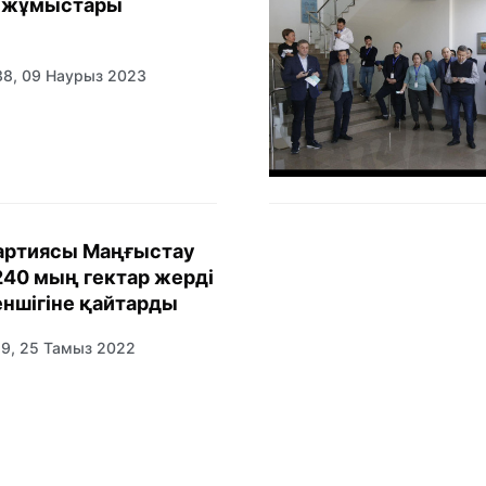
т жұмыстары
38, 09 Наурыз 2023
артиясы Маңғыстау
40 мың гектар жерді
ншігіне қайтарды
19, 25 Тамыз 2022