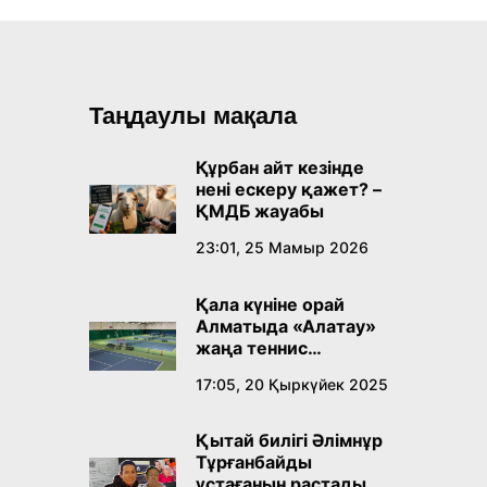
Таңдаулы мақала
Құрбан айт кезінде
нені ескеру қажет? –
ҚМДБ жауабы
23:01, 25 Мамыр 2026
Қала күніне орай
Алматыда «Алатау»
жаңа теннис
орталығы ашылады
17:05, 20 Қыркүйек 2025
Қытай билігі Әлімнұр
Тұрғанбайды
ұстағанын растады