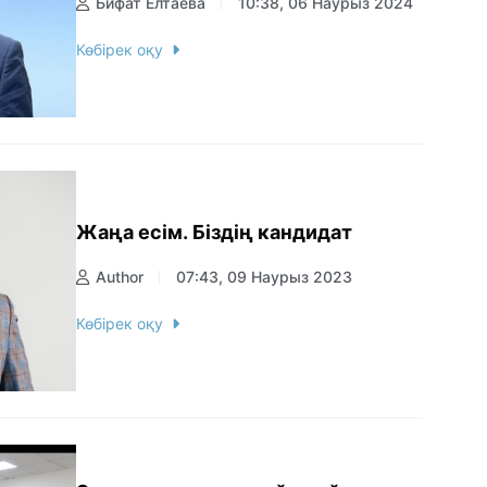
Бифат Елтаева
10:38, 06 Наурыз 2024
Көбірек оқу
Жаңа есім. Біздің кандидат
Author
07:43, 09 Наурыз 2023
Көбірек оқу