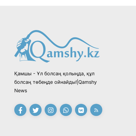
Қамшы - Ұл болсаң қолыңда, құл
болсаң төбеңде ойнайды!|Qamshy
News