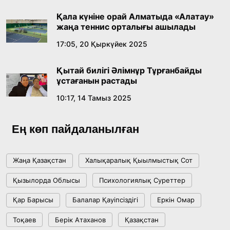
Қала күніне орай Алматыда «Алатау»
жаңа теннис орталығы ашылады
17:05, 20 Қыркүйек 2025
Қытай билігі Әлімнұр Тұрғанбайды
ұстағанын растады
10:17, 14 Тамыз 2025
Ең көп пайдаланылған
Жаңа Қазақстан
Халықаралық Қыылмыстық Сот
Қызылорда Облысы
Психологиялық Суреттер
Қар Барысы
Балалар Қауіпсіздігі
Еркін Омар
Тоқаев
Берік Атаханов
Қазақстан