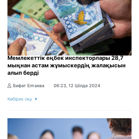
Мемлекеттік еңбек инспекторлары 28,7
мыңнан астам жұмыскердің жалақысын
алып берді
Бифат Елтаева
06:23, 12 Шілде 2024
Көбірек оқу