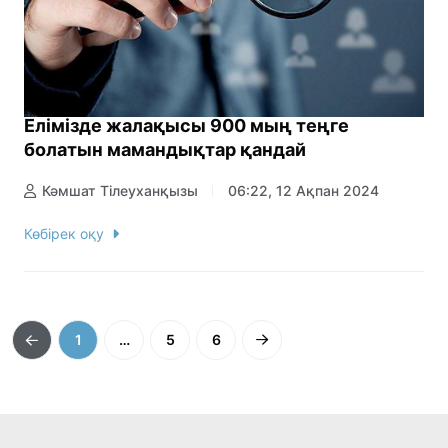
Елімізде жалақысы 900 мың теңге
болатын мамандықтар қандай
Кәмшат Тілеуханқызы
06:22, 12 Ақпан 2024
Көбірек оқу
1
…
5
6