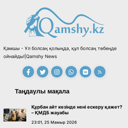
Қамшы - Ұл болсаң қолыңда, құл болсаң төбеңде
ойнайды!|Qamshy News
Таңдаулы мақала
Құрбан айт кезінде нені ескеру қажет?
– ҚМДБ жауабы
23:01, 25 Мамыр 2026