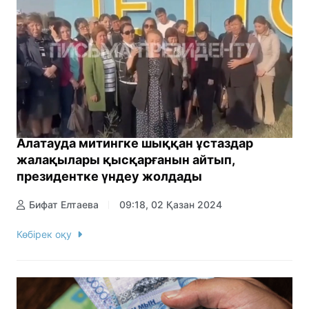
Алатауда митингке шыққан ұстаздар
жалақылары қысқарғанын айтып,
президентке үндеу жолдады
Бифат Елтаева
09:18, 02 Қазан 2024
Көбірек оқу