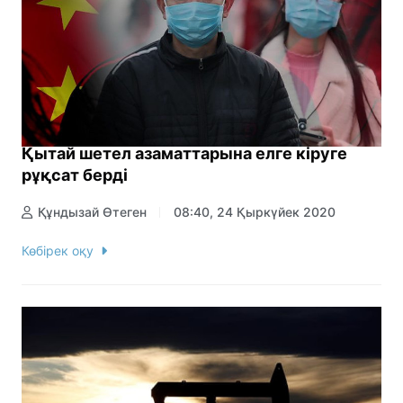
Қытай шетел азаматтарына елге кіруге
рұқсат берді
Құндызай Өтеген
08:40, 24 Қыркүйек 2020
Көбірек оқу