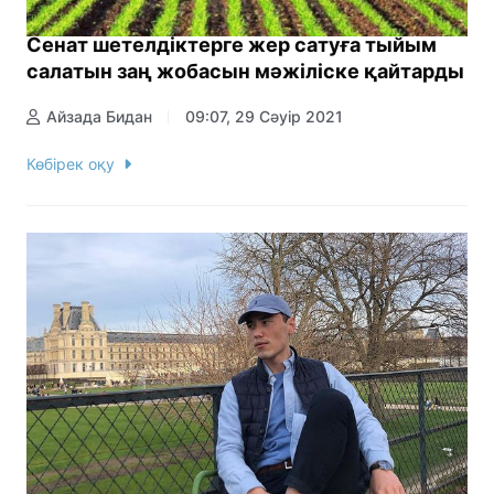
Сенат шетелдіктерге жер сатуға тыйым
салатын заң жобасын мәжіліске қайтарды
Айзада Бидан
09:07, 29 Сәуір 2021
Көбірек оқу