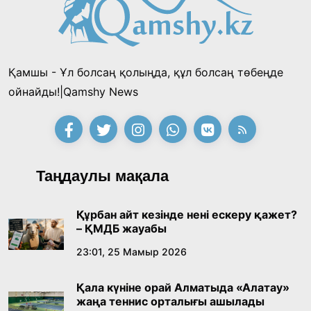
Қамшы - Ұл болсаң қолыңда, құл болсаң төбеңде
ойнайды!|Qamshy News
Таңдаулы мақала
Құрбан айт кезінде нені ескеру қажет?
– ҚМДБ жауабы
23:01, 25 Мамыр 2026
Қала күніне орай Алматыда «Алатау»
жаңа теннис орталығы ашылады