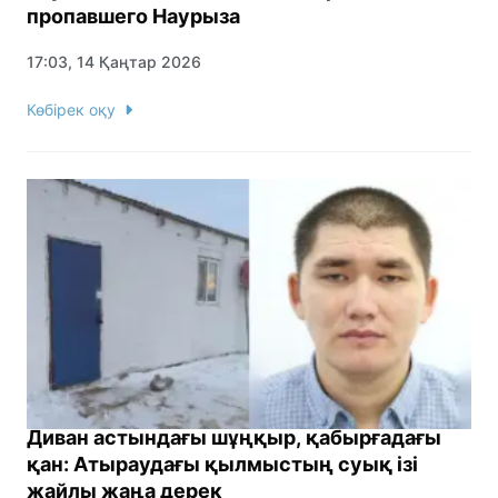
пропавшего Наурыза
17:03, 14 Қаңтар 2026
Көбірек оқу
Диван астындағы шұңқыр, қабырғадағы
қан: Атыраудағы қылмыстың суық ізі
жайлы жаңа дерек