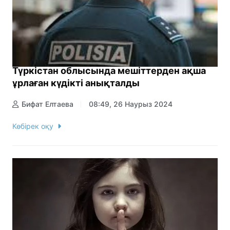
Түркістан облысында мешіттерден ақша
ұрлаған күдікті анықталды
Бифат Елтаева
08:49, 26 Наурыз 2024
Көбірек оқу