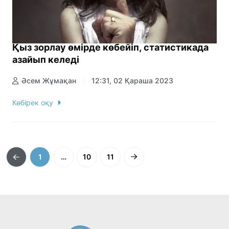
Қыз зорлау өмірде көбейіп, статистикада
азайып келеді
Әсем Жұмақан
12:31, 02 Қараша 2023
Көбірек оқу
1
…
10
11