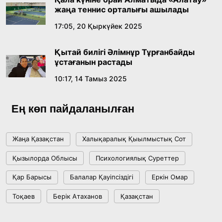
жаңа теннис орталығы ашылады
17:05, 20 Қыркүйек 2025
Қытай билігі Әлімнұр Тұрғанбайды
ұстағанын растады
10:17, 14 Тамыз 2025
Ең көп пайдаланылған
Жаңа Қазақстан
Халықаралық Қыылмыстық Сот
Қызылорда Облысы
Психологиялық Суреттер
Қар Барысы
Балалар Қауіпсіздігі
Еркін Омар
Тоқаев
Берік Атаханов
Қазақстан