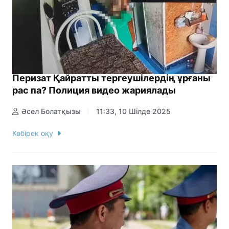
Перизат Қайратты тергеушілердің ұрғаны
рас па? Полиция видео жариялады
Әсел Болатқызы
11:33, 10 Шілде 2025
Көбірек оқу