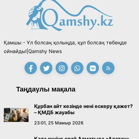
Қамшы - Ұл болсаң қолыңда, құл болсаң төбеңде
ойнайды!|Qamshy News
Таңдаулы мақала
Құрбан айт кезінде нені ескеру қажет?
– ҚМДБ жауабы
23:01, 25 Мамыр 2026
Қала күніне орай Алматыда «Алатау»