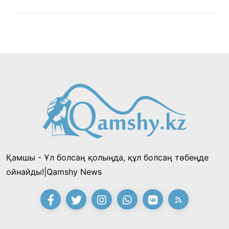
Қамшы - Ұл болсаң қолыңда, құл болсаң төбеңде
ойнайды!|Qamshy News