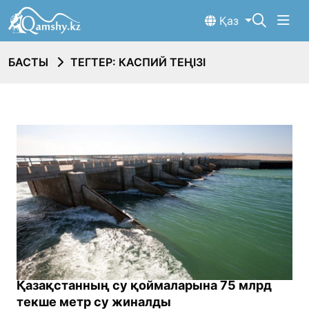
Қаз
БАСТЫ
ТЕГТЕР: КАСПИЙ ТЕҢІЗІ
Қазақстанның су қоймаларына 75 млрд
текше метр су жиналды