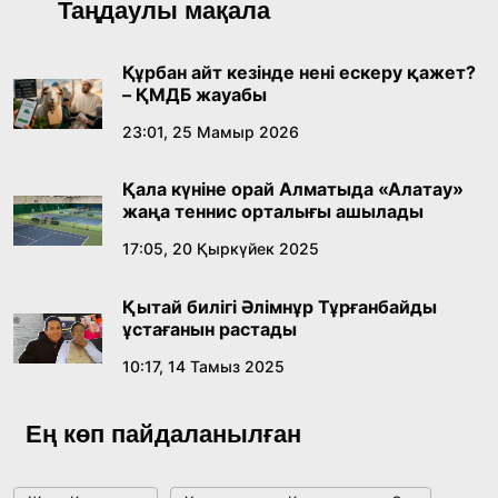
Таңдаулы мақала
Құрбан айт кезінде нені ескеру қажет?
– ҚМДБ жауабы
23:01, 25 Мамыр 2026
Қала күніне орай Алматыда «Алатау»
жаңа теннис орталығы ашылады
17:05, 20 Қыркүйек 2025
Қытай билігі Әлімнұр Тұрғанбайды
ұстағанын растады
10:17, 14 Тамыз 2025
Ең көп пайдаланылған