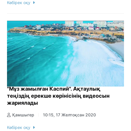
Көбірек оқу
"Мұз жамылған Каспий". Ақтаулық
теңіздің ерекше көрінісінің видеосын
жариялады
Қамшыгер
10:15, 17 Желтоқсан 2020
Көбірек оқу