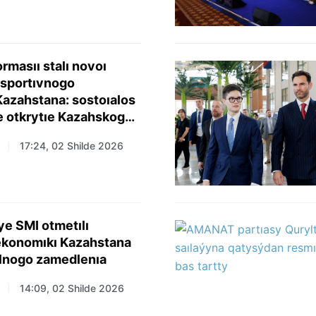
ormasıı stalı novoı
 sportıvnogo
azahstana: sostoıalos
e otkrytıe Kazahskogo
ýnıversıteta sporta
17:24, 02 Shilde 2026
e SMI otmetılı
ekonomıkı Kazahstana
alnogo zamedlenıa
14:09, 02 Shilde 2026