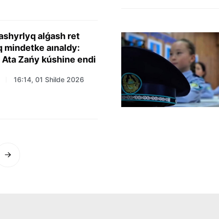
ashyrlyq alǵash ret
q mindetke aınaldy:
a Ata Zańy kúshine endi
16:14, 01 Shilde 2026