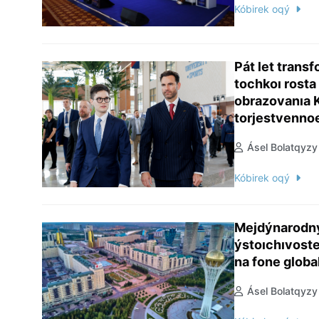
Kóbirek oqý
Pát let transf
tochkoı rosta
obrazovanıa K
torjestvenno
nasıonalnogo 
Ásel Bolatqyzy
Kóbirek oqý
Mejdýnarodny
ýstoıchıvost
na fone glob
Ásel Bolatqyzy