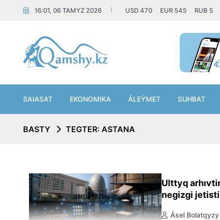
16:01, 06 TAMYZ 2026
USD
470
EUR
545
RUB
5
SAIASAT
EKONOMIKA
ÁLEÝMET
SUHBAT
BASTY
TEGTER: ASTANA
Ulttyq arhıvti
negizgi jetis
Ásel Bolatqyzy