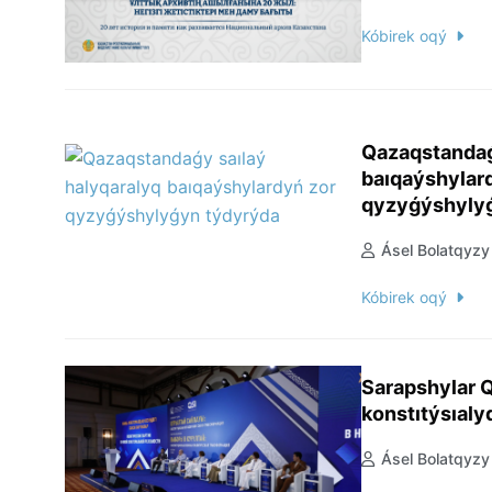
Kóbirek oqý
Qazaqstandaǵ
baıqaýshylar
qyzyǵýshyly
Ásel Bolatqyzy
Kóbirek oqý
Sarapshylar Q
konstıtýsıaly
Ásel Bolatqyzy