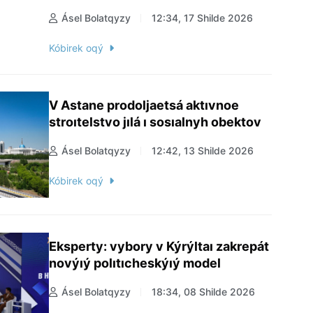
Ásel Bolatqyzy
12:34, 17 Shilde 2026
Kóbirek oqý
V Astane prodoljaetsá aktıvnoe
stroıtelstvo jılá ı sosıalnyh obektov
Ásel Bolatqyzy
12:42, 13 Shilde 2026
Kóbirek oqý
Eksperty: vybory v Kýrýltaı zakrepát
novýıý polıtıcheskýıý model
Ásel Bolatqyzy
18:34, 08 Shilde 2026