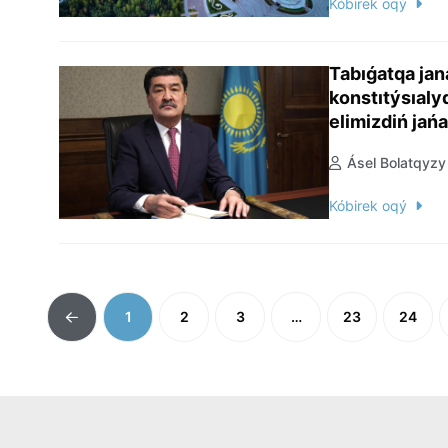
Kóbirek oqý
Tabıǵatqa jan
konstıtýsıaly
elimizdiń jań
Ásel Bolatqyzy
Kóbirek oqý
1
2
3
…
23
24