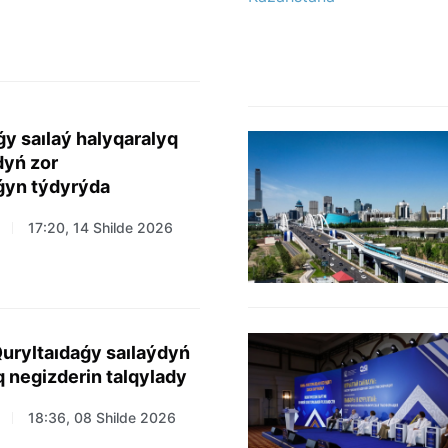
y saılaý halyqaralyq
dyń zor
ǵyn týdyrýda
17:20, 14 Shilde 2026
uryltaıdaǵy saılaýdyń
q negizderin talqylady
18:36, 08 Shilde 2026