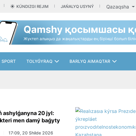
Qazaqsha
KÚNDIZGI REJIM
JAŃALYQ USYNÝ
SPORT
TOLYǴYRAQ
BARLYQ AIMAQTAR
ń ashylǵanyna 20 jyl:
tikteri men damý baǵyty
17:09, 20 Shilde 2026