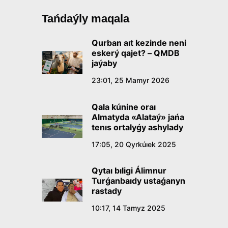
Tańdaýly maqala
Qurban aıt kezinde neni
eskerý qajet? – QMDB
jaýaby
23:01, 25 Mamyr 2026
Qala kúnine oraı
Almatyda «Alataý» jańa
tenıs ortalyǵy ashylady
17:05, 20 Qyrkúıek 2025
Qytaı bıligi Álimnur
Turǵanbaıdy ustaǵanyn
rastady
10:17, 14 Tamyz 2025