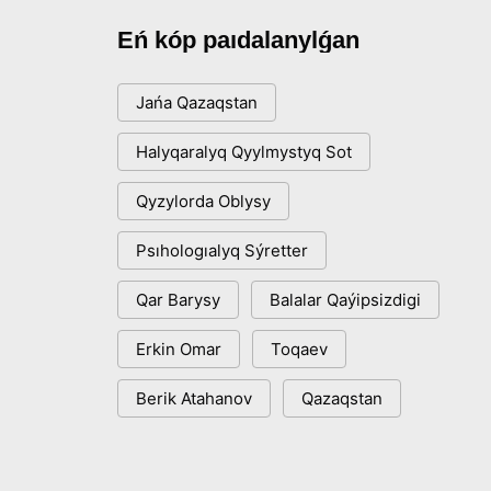
Eń kóp paıdalanylǵan
Jańa Qazaqstan
Halyqaralyq Qyylmystyq Sot
Qyzylorda Oblysy
Psıhologıalyq Sýretter
Qar Barysy
Balalar Qaýipsizdigi
Erkin Omar
Toqaev
Berik Atahanov
Qazaqstan