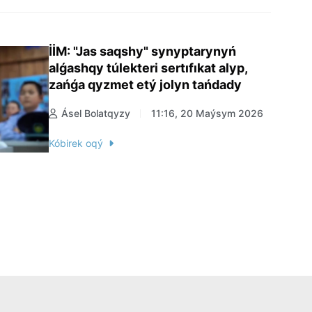
İİM: "Jas saqshy" synyptarynyń
alǵashqy túlekteri sertıfıkat alyp,
zańǵa qyzmet etý jolyn tańdady
Ásel Bolatqyzy
11:16, 20 Maýsym 2026
Kóbirek oqý