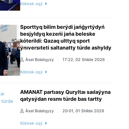
Kóbirek oqý
Sporttyq bilim berýdi jańǵyrtýdyń
besjyldyq kezeńi jańa beleske
kóterildi: Qazaq ulttyq sport
ýnıversıteti saltanatty túrde ashyldy
Ásel Bolatqyzy
17:22, 02 Shilde 2026
Kóbirek oqý
AMANAT partıasy Quryltaı saılaýyna
qatysýdan resmı túrde bas tartty
Ásel Bolatqyzy
20:01, 01 Shilde 2026
Kóbirek oqý