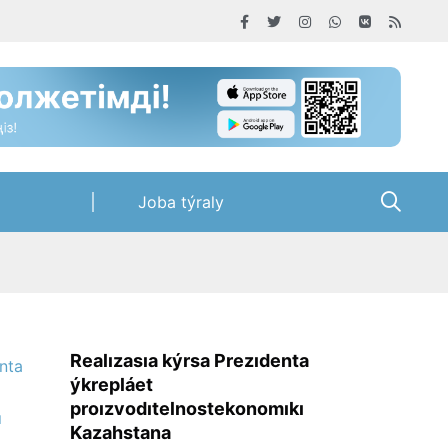
Joba týraly
Realızasıa kýrsa Prezıdenta
ýkrepláet
proızvodıtelnostekonomıkı
Kazahstana