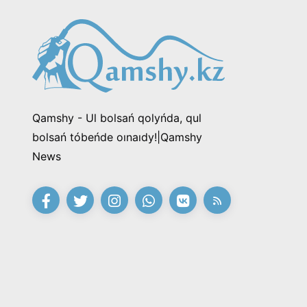
Qamshy - Ul bolsań qolyńda, qul
bolsań tóbeńde oınaıdy!|Qamshy
News