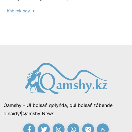
Kóbirek oqý
Qamshy - Ul bolsań qolyńda, qul bolsań tóbeńde
oınaıdy!|Qamshy News