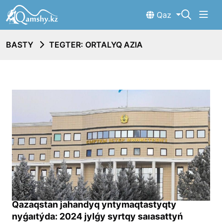
Qaz
BASTY
TEGTER: ORTALYQ AZIA
Qazaqstan jahandyq yntymaqtastyqty
nyǵaıtýda: 2024 jylǵy syrtqy saıasattyń