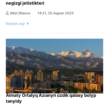
negizgi jetistikteri
Bıfat Eltaeva
14:21, 20 Aqpan 2025
Kóbirek oqý
Almaty Ortalyq Azıanyń úzdik qalasy bolyp
tanyldy