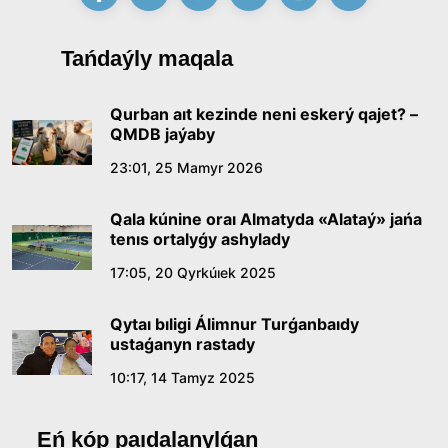
Tańdaýly maqala
Qurban aıt kezinde neni eskerý qajet? –
QMDB jaýaby
23:01, 25 Mamyr 2026
Qala kúnine oraı Almatyda «Alataý» jańa
tenıs ortalyǵy ashylady
17:05, 20 Qyrkúıek 2025
Qytaı bıligi Álimnur Turǵanbaıdy
ustaǵanyn rastady
10:17, 14 Tamyz 2025
Eń kóp paıdalanylǵan