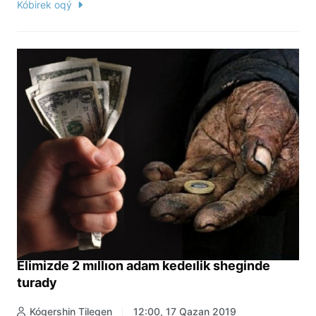
Kóbirek oqý
Elimizde 2 mıllıon adam kedeılik sheginde
turady
Kógershin Tilegen
12:00, 17 Qazan 2019