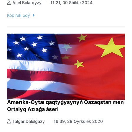
Ásel Bolatqyzy
11:21, 09 Shilde 2024
Kóbirek oqý
Amerıka-Qytaı qaqtyǵysynyń Qazaqstan men
Ortalyq Azıaǵa áseri
Talǵar Dálelǵazy
16:39, 29 Qyrkúıek 2020