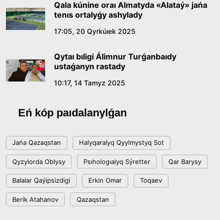
Qala kúnine oraı Almatyda «Alataý» jańa
tenıs ortalyǵy ashylady
17:05, 20 Qyrkúıek 2025
Qytaı bıligi Álimnur Turǵanbaıdy
ustaǵanyn rastady
10:17, 14 Tamyz 2025
Eń kóp paıdalanylǵan
Jańa Qazaqstan
Halyqaralyq Qyylmystyq Sot
Qyzylorda Oblysy
Psıhologıalyq Sýretter
Qar Barysy
Balalar Qaýipsizdigi
Erkin Omar
Toqaev
Berik Atahanov
Qazaqstan