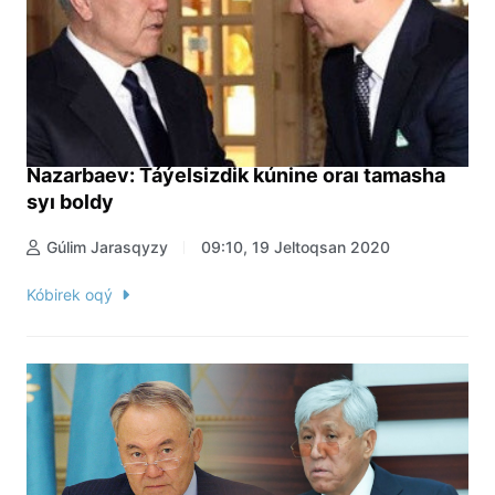
Nazarbaev: Táýelsizdik kúnine oraı tamasha
syı boldy
Gúlim Jarasqyzy
09:10, 19 Jeltoqsan 2020
Kóbirek oqý