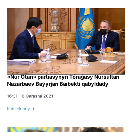
«Nur Otan» partıasynyń Tóraǵasy Nursultan
Nazarbaev Baýyrjan Baıbekti qabyldady
16:31, 16 Qarasha 2021
Kóbirek oqý