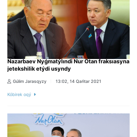
Nazarbaev Nyǵmatýlındi Nur Otan fraksıasyna
jetekshilik etýdi usyndy
Gúlim Jarasqyzy
13:02, 14 Qańtar 2021
Kóbirek oqý