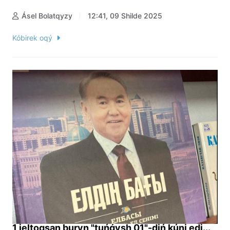
Ásel Bolatqyzy
12:41, 09 Shilde 2025
Kóbirek oqý
1 jeltoqsan buryn "tuńǵysh 01"-diń kúni edi...