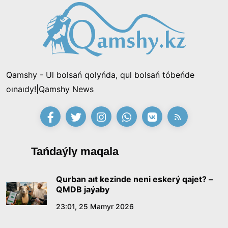
Qamshy - Ul bolsań qolyńda, qul bolsań tóbeńde
oınaıdy!|Qamshy News
Tańdaýly maqala
Qurban aıt kezinde neni eskerý qajet? –
QMDB jaýaby
23:01, 25 Mamyr 2026