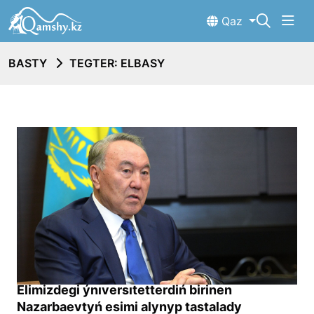
Qaz
BASTY
TEGTER: ELBASY
Elimizdegi ýnıversıtetterdiń birinen
Nazarbaevtyń esimi alynyp tastalady