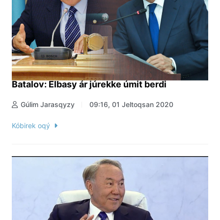
Batalov: Elbasy ár júrekke úmit berdi
Gúlim Jarasqyzy
09:16, 01 Jeltoqsan 2020
Kóbirek oqý