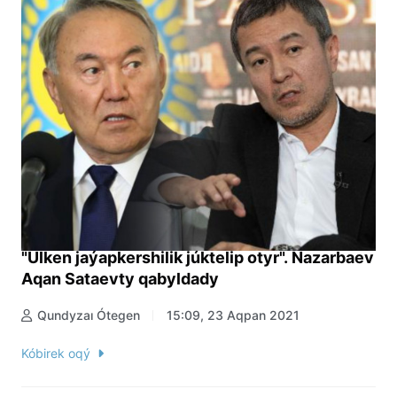
"Úlken jaýapkershilik júktelip otyr". Nazarbaev
Aqan Sataevty qabyldady
Qundyzaı Ótegen
15:09, 23 Aqpan 2021
Kóbirek oqý