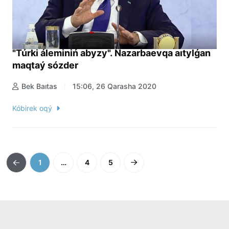
"Túrki áleminiń abyzy". Nazarbaevqa aıtylǵan
maqtaý sózder
Bek Baıtas
15:06, 26 Qarasha 2020
Kóbirek oqý
1
…
4
5