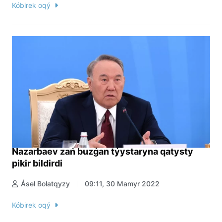
Kóbirek oqý
Nazarbaev zań buzǵan týystaryna qatysty
pikir bildirdi
Ásel Bolatqyzy
09:11, 30 Mamyr 2022
Kóbirek oqý