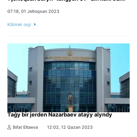
07:18, 01 Jeltoqsan 2023
Kóbirek oqý
Taǵy bir jerden Nazarbaev ataýy alyndy
Bıfat Eltaeva
12:02, 12 Qazan 2023