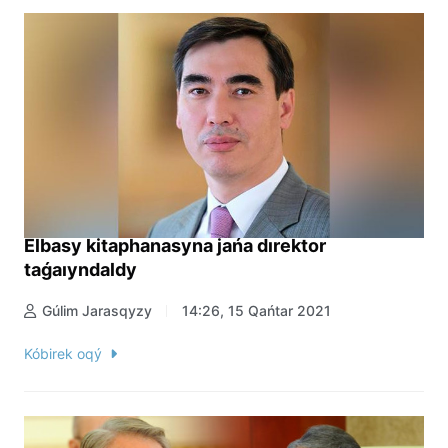
Elbasy kitaphanasyna jańa dırektor
taǵaıyndaldy
Gúlim Jarasqyzy
14:26, 15 Qańtar 2021
Kóbirek oqý