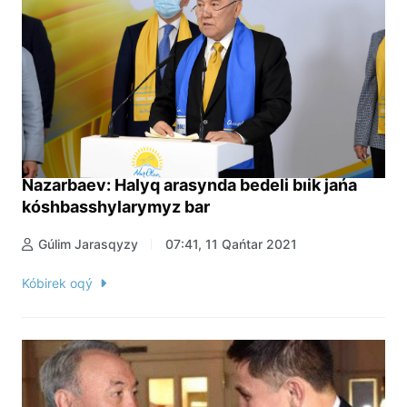
Nazarbaev: Halyq arasynda bedeli bıik jańa
kóshbasshylarymyz bar
Gúlim Jarasqyzy
07:41, 11 Qańtar 2021
Kóbirek oqý