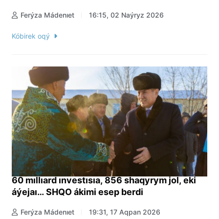
Ferýza Mádenıet
16:15, 02 Naýryz 2026
Kóbirek oqý
60 mıllıard ınvestısıa, 856 shaqyrym jol, eki
áýejaı… SHQO ákimi esep berdi
Ferýza Mádenıet
19:31, 17 Aqpan 2026