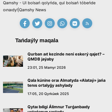
Qamshy - Ul bolsań qolyńda, qul bolsań tóbeńde
oınaıdy!|Qamshy News
Tańdaýly maqala
Qurban aıt kezinde neni eskerý qajet? –
QMDB jaýaby
23:01, 25 Mamyr 2026
Qala kúnine oraı Almatyda «Alataý» jańa
tenıs ortalyǵy ashylady
17:05, 20 Qyrkúıek 2025
Qytaı bıligi Álimnur Turǵanbaıdy
ustaǵanyn rastady