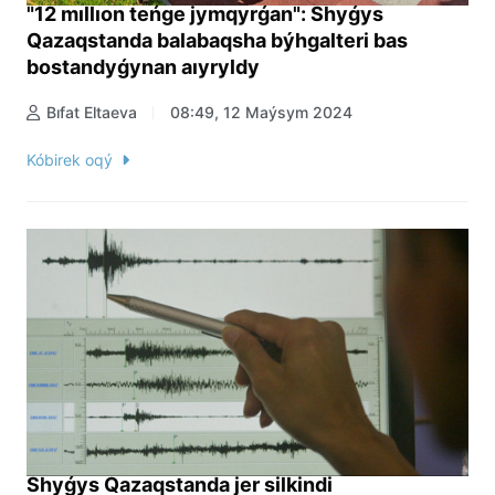
"12 mıllıon teńge jymqyrǵan": Shyǵys
Qazaqstanda balabaqsha býhgalteri bas
bostandyǵynan aıyryldy
Bıfat Eltaeva
08:49, 12 Maýsym 2024
Kóbirek oqý
Shyǵys Qazaqstanda jer silkindi