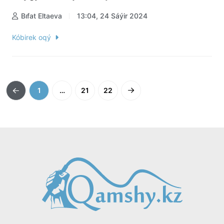
Bıfat Eltaeva
13:04, 24 Sáýir 2024
Kóbirek oqý
1
…
21
22