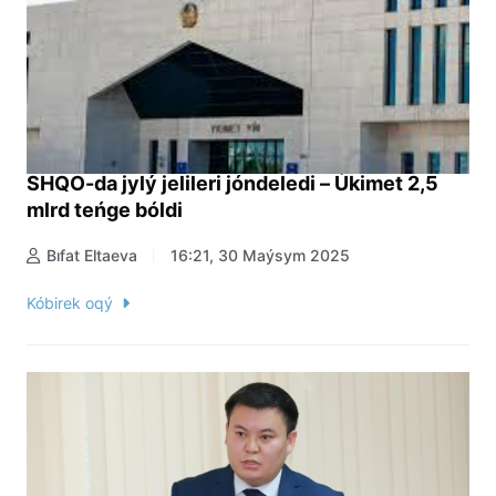
SHQO-da jylý jelileri jóndeledi – Úkimet 2,5
mlrd teńge bóldi
Bıfat Eltaeva
16:21, 30 Maýsym 2025
Kóbirek oqý