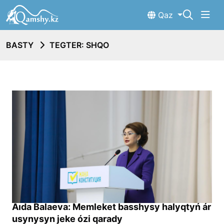
Qaz
BASTY
TEGTER: SHQO
Aıda Balaeva: Memleket basshysy halyqtyń ár
usynysyn jeke ózi qarady