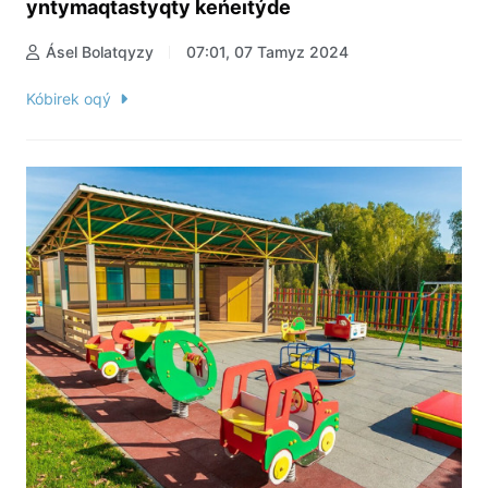
yntymaqtastyqty keńeıtýde
Ásel Bolatqyzy
07:01, 07 Tamyz 2024
Kóbirek oqý