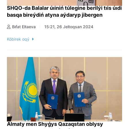
SHQO-da Balalar úıiniń túlegine berilýi tıis úıdi
basqa bireýdiń atyna aýdaryp jibergen
Bıfat Eltaeva
15:21, 26 Jeltoqsan 2024
Kóbirek oqý
Almaty men Shyǵys Qazaqstan oblysy