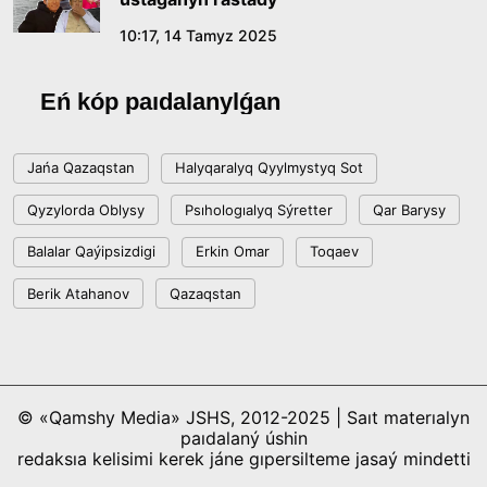
10:17, 14 Tamyz 2025
Eń kóp paıdalanylǵan
Jańa Qazaqstan
Halyqaralyq Qyylmystyq Sot
Qyzylorda Oblysy
Psıhologıalyq Sýretter
Qar Barysy
Balalar Qaýipsizdigi
Erkin Omar
Toqaev
Berik Atahanov
Qazaqstan
© «Qamshy Media» JSHS, 2012-2025 | Saıt materıalyn
paıdalaný úshin
redaksıa kelisimi kerek jáne gıpersilteme jasaý mindetti