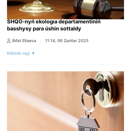
SHQO-nyń ekologıa departamentiniń
basshysy para úshin sottaldy
Bıfat Eltaeva
11:14, 06 Qańtar 2025
Kóbirek oqý