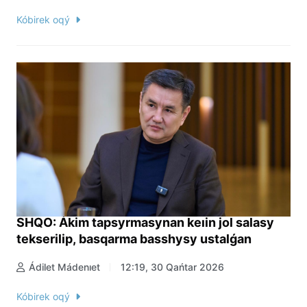
Kóbirek oqý
SHQO: Ákim tapsyrmasynan keıin jol salasy
tekserilip, basqarma basshysy ustalǵan
Ádilet Mádenıet
12:19, 30 Qańtar 2026
Kóbirek oqý