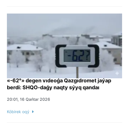
«-62°» degen vıdeoǵa Qazgıdromet jaýap
berdi: SHQO-daǵy naqty sýyq qandaı
20:01, 16 Qańtar 2026
Kóbirek oqý