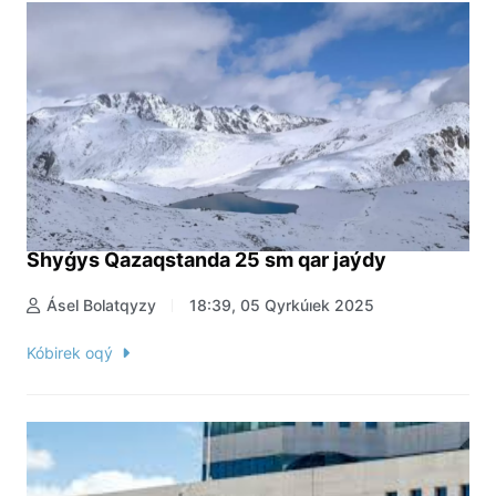
Shyǵys Qazaqstanda 25 sm qar jaýdy
Ásel Bolatqyzy
18:39, 05 Qyrkúıek 2025
Kóbirek oqý