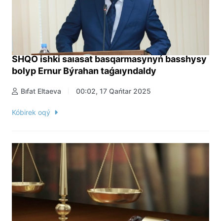
SHQO ishki saıasat basqarmasynyń basshysy
bolyp Ernur Býrahan taǵaıyndaldy
Bıfat Eltaeva
00:02, 17 Qańtar 2025
Kóbirek oqý