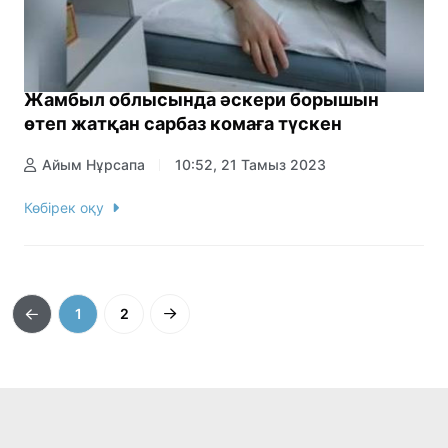
Жамбыл облысында әскери борышын
өтеп жатқан сарбаз комаға түскен
Айым Нұрсапа
10:52, 21 Тамыз 2023
Көбірек оқу
1
2