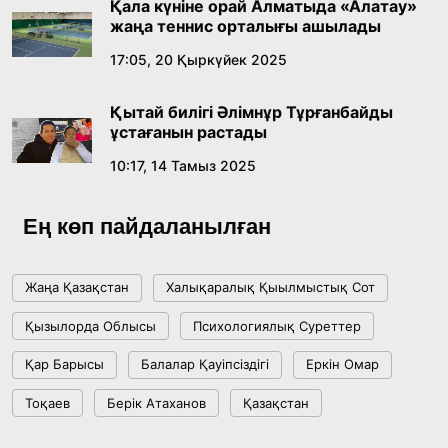
Қала күніне орай Алматыда «Алатау»
жаңа теннис орталығы ашылады
17:05, 20 Қыркүйек 2025
Қытай билігі Әлімнұр Тұрғанбайды
ұстағанын растады
10:17, 14 Тамыз 2025
Ең көп пайдаланылған
Жаңа Қазақстан
Халықаралық Қыылмыстық Сот
Қызылорда Облысы
Психологиялық Суреттер
Қар Барысы
Балалар Қауіпсіздігі
Еркін Омар
Тоқаев
Берік Атаханов
Қазақстан