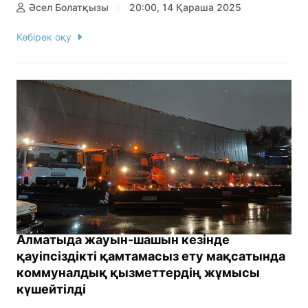
Әсел Болатқызы
20:00, 14 Қараша 2025
Көбірек оқу
Алматыда жауын-шашын кезінде
қауіпсіздікті қамтамасыз ету мақсатында
коммуналдық қызметтердің жұмысы
күшейтілді