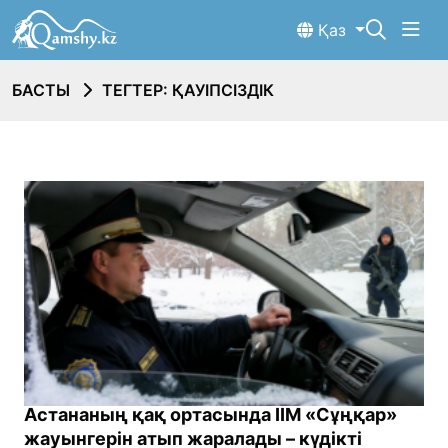
Қаз
БАСТЫ
ТЕГТЕР: ҚАУІПСІЗДІК
Астананың қақ ортасында ІІМ «Сұңқар»
жауынгерін атып жаралады – күдікті