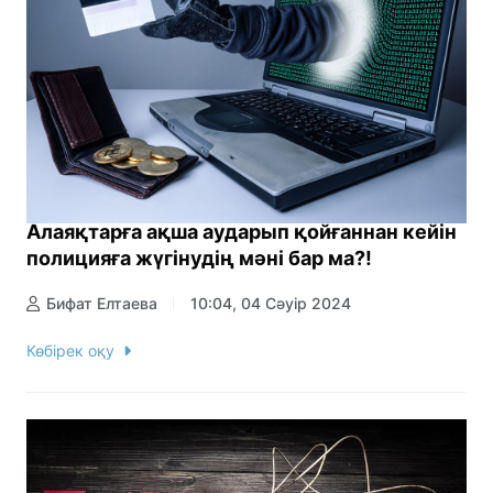
Алаяқтарға ақша аударып қойғаннан кейін
полицияға жүгінудің мәні бар ма?!
Бифат Елтаева
10:04, 04 Сәуір 2024
Көбірек оқу