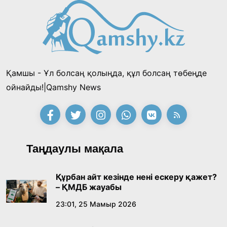
Қамшы - Ұл болсаң қолыңда, құл болсаң төбеңде
ойнайды!|Qamshy News
Таңдаулы мақала
Құрбан айт кезінде нені ескеру қажет?
– ҚМДБ жауабы
23:01, 25 Мамыр 2026