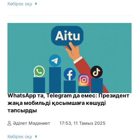
Көбірек оқу
WhatsApp та, Telegram да емес: Президент
жаңа мобильді қосымшаға көшуді
тапсырды
Әділет Мәдениет
17:53, 11 Тамыз 2025
Көбірек оқу