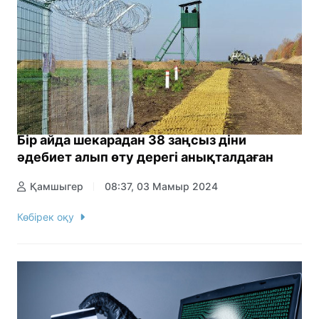
Бір айда шекарадан 38 заңсыз діни
әдебиет алып өту дерегі анықталдаған
Қамшыгер
08:37, 03 Мамыр 2024
Көбірек оқу