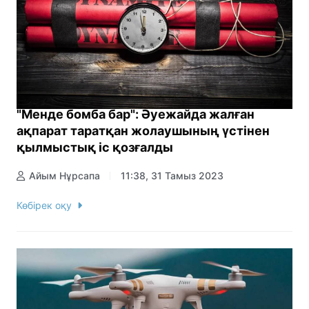
"Менде бомба бар": Әуежайда жалған
ақпарат таратқан жолаушының үстінен
қылмыстық іс қозғалды
Айым Нұрсапа
11:38, 31 Тамыз 2023
Көбірек оқу