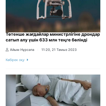
Төтенше жағдайлар министрлігіне дрондар
сатып алу үшін 633 млн теңге бөлінді
Айым Нұрсапа
11:20, 21 Тамыз 2023
Көбірек оқу