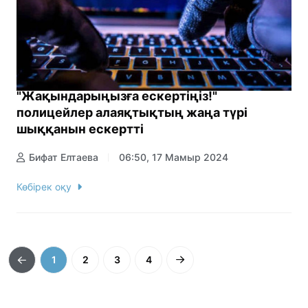
"Жақындарыңызға ескертіңіз!"
полицейлер алаяқтықтың жаңа түрі
шыққанын ескертті
Бифат Елтаева
06:50, 17 Мамыр 2024
Көбірек оқу
1
2
3
4