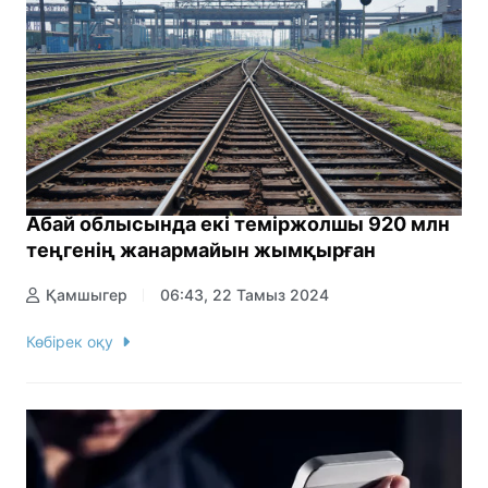
Абай облысында екі теміржолшы 920 млн
теңгенің жанармайын жымқырған
Қамшыгер
06:43, 22 Тамыз 2024
Көбірек оқу