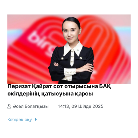
Перизат Қайрат сот отырысына БАҚ
өкілдерінің қатысуына қарсы
Әсел Болатқызы
14:13, 09 Шілде 2025
Көбірек оқу