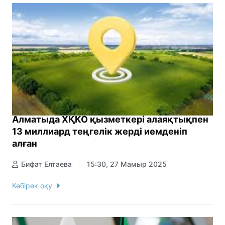
Алматыда ХҚКО қызметкері алаяқтықпен
13 миллиард теңгелік жерді иемденіп
алған
Бифат Елтаева
15:30, 27 Мамыр 2025
Көбірек оқу