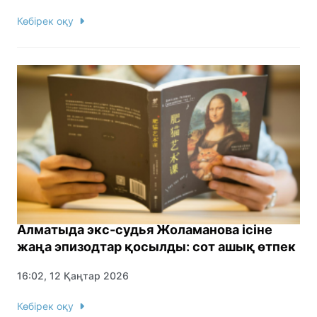
Көбірек оқу
Алматыда экс-судья Жоламанова ісіне
жаңа эпизодтар қосылды: сот ашық өтпек
16:02, 12 Қаңтар 2026
Көбірек оқу