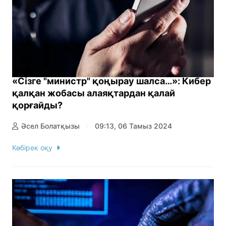
«Сізге "министр" қоңырау шалса…»: Кибер
қалқан жобасы алаяқтардан қалай
қорғайды?
Әсел Болатқызы
09:13, 06 Тамыз 2024
Көбірек оқу