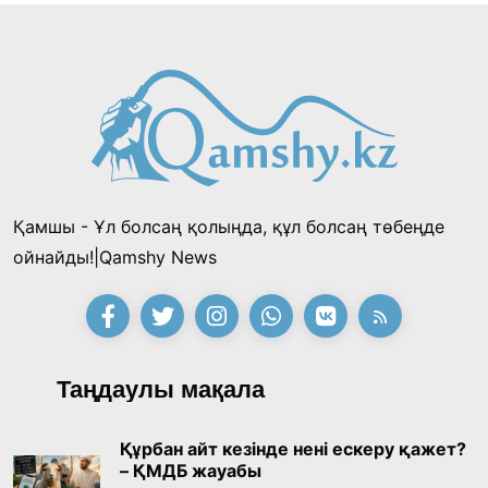
Қамшы - Ұл болсаң қолыңда, құл болсаң төбеңде
ойнайды!|Qamshy News
Таңдаулы мақала
Құрбан айт кезінде нені ескеру қажет?
– ҚМДБ жауабы