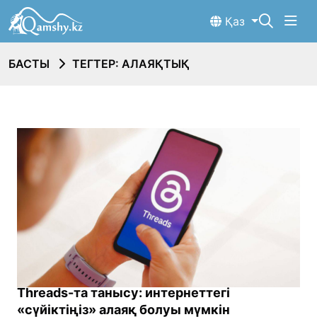
Қаз
БАСТЫ
ТЕГТЕР: АЛАЯҚТЫҚ
Threads-та танысу: интернеттегі
«сүйіктіңіз» алаяқ болуы мүмкін