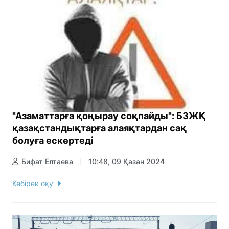
"Азаматтарға қоңырау соқпайды": БЗЖҚ
қазақстандықтарға алаяқтардан сақ
болуға ескертеді
Бифат Елтаева
10:48, 09 Қазан 2024
Көбірек оқу