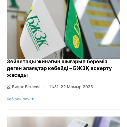
Зейнетақы жинағын шығарып береміз
деген алаяқтар көбейді – БЖЗҚ ескерту
жасады
Бифат Елтаева
11:31, 22 Мамыр 2025
Көбірек оқу