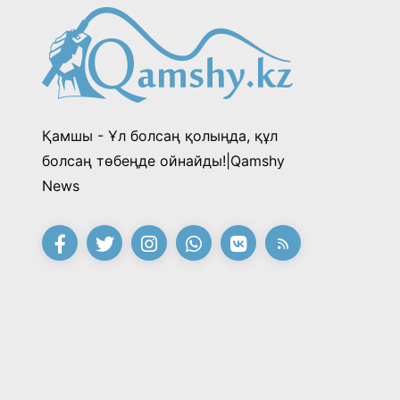
Қамшы - Ұл болсаң қолыңда, құл
болсаң төбеңде ойнайды!|Qamshy
News