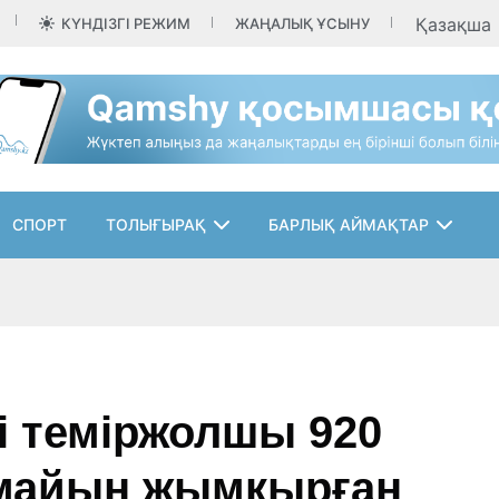
Қазақша
КҮНДІЗГІ РЕЖИМ
ЖАҢАЛЫҚ ҰСЫНУ
СПОРТ
ТОЛЫҒЫРАҚ
БАРЛЫҚ АЙМАҚТАР
і теміржолшы 920
рмайын жымқырған