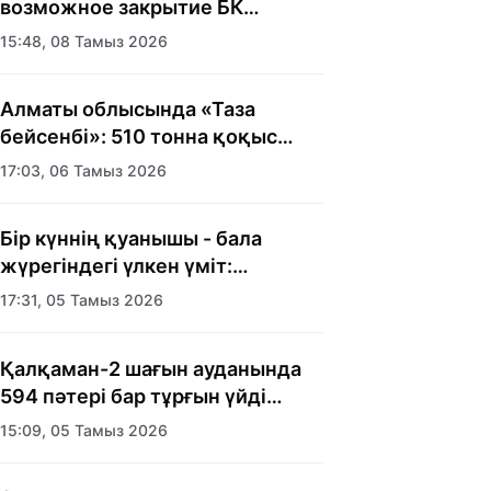
возможное закрытие БК
«Астана»
15:48, 08 Тамыз 2026
Алматы облысында «Таза
бейсенбі»: 510 тонна қоқыс
шығарылды
17:03, 06 Тамыз 2026
Бір күннің қуанышы - бала
жүрегіндегі үлкен үміт:
Алматыда балалар үйінің
17:31, 05 Тамыз 2026
тәрбиеленушілеріне мерекелік
күн ұйымдастырылды
Қалқаман-2 шағын ауданында
594 пәтері бар тұрғын үйді
салып бітті
15:09, 05 Тамыз 2026