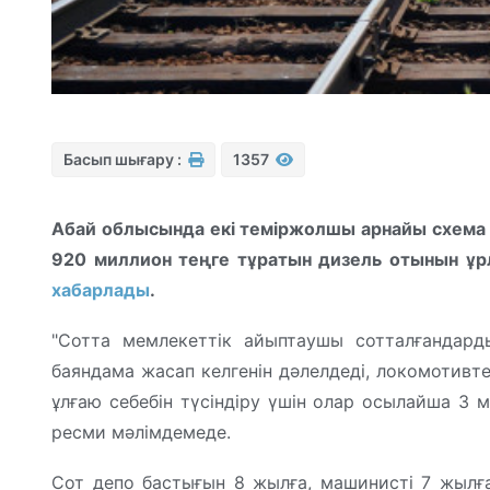
Басып шығару :
1357
Абай облысында екі теміржолшы арнайы схема 
920 миллион теңге тұратын дизель отынын ұрл
хабарлады
.
"Сотта мемлекеттік айыптаушы сотталғандар
баяндама жасап келгенін дәлелдеді, локомотивт
ұлғаю себебін түсіндіру үшін олар осылайша 3 
ресми мәлімдемеде.
Сот депо бастығын 8 жылға, машинисті 7 жылға