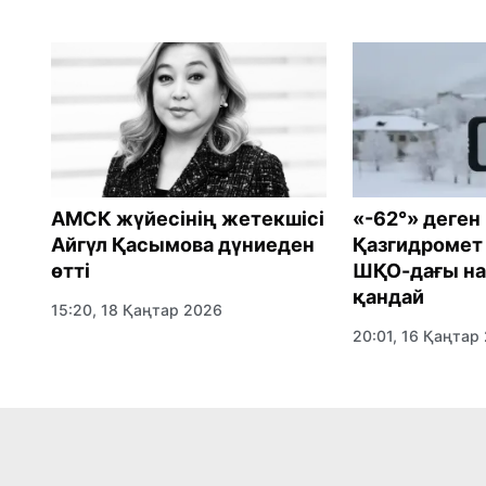
АМСК жүйесінің жетекшісі
«-62°» деген
Айгүл Қасымова дүниеден
Қазгидромет 
өтті
ШҚО-дағы н
қандай
15:20, 18 Қаңтар 2026
20:01, 16 Қаңтар
ция