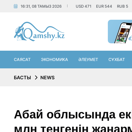
16:31, 08 ТАМЫЗ 2026
USD
471
EUR
544
RUB
5
САЯСАТ
ЭКОНОМИКА
ӘЛЕУМЕТ
СҰХБАТ
БАСТЫ
NEWS
Абай облысында ек
млн теңгенің жана