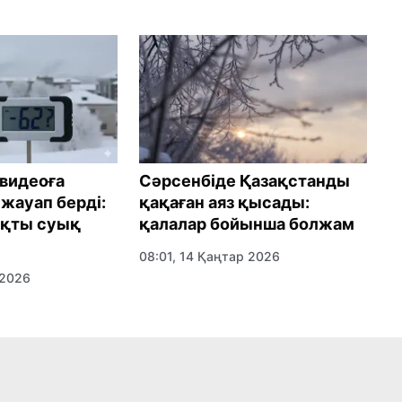
 видеоға
Сәрсенбіде Қазақстанды
1
жауап берді:
қақаған аяз қысады:
б
ақты суық
қалалар бойынша болжам
ө
08:01, 14 Қаңтар 2026
0
 2026