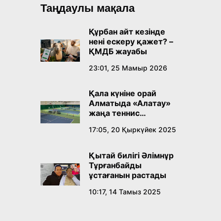
Таңдаулы мақала
Құрбан айт кезінде
нені ескеру қажет? –
ҚМДБ жауабы
23:01, 25 Мамыр 2026
Қала күніне орай
Алматыда «Алатау»
жаңа теннис
орталығы ашылады
17:05, 20 Қыркүйек 2025
Қытай билігі Әлімнұр
Тұрғанбайды
ұстағанын растады
10:17, 14 Тамыз 2025