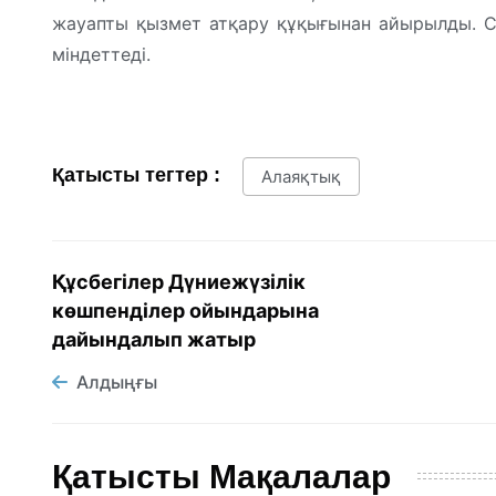
жауапты қызмет атқару құқығынан айырылды. Со
міндеттеді.
Қатысты тегтер :
Алаяқтық
Құсбегілер Дүниежүзілік
көшпенділер ойындарына
дайындалып жатыр
Алдыңғы
Қатысты Мақалалар