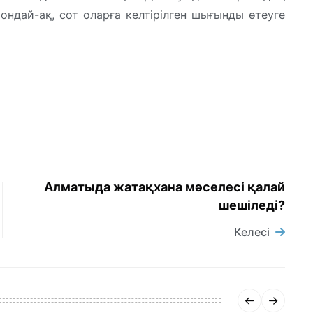
ндай-ақ, сот оларға келтірілген шығынды өтеуге
Алматыда жатақхана мәселесі қалай
шешіледі?
Келесі