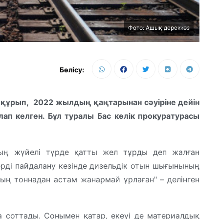
Фото: Ашық дереккөз
Бөлісу:
құрып, 2022 жылдың қаңтарынан сәуіріне дейін
ап келген. Бұл туралы Бас көлік прокуратурасы
дың жүйелі түрде қатты жел тұрды деп жалған
ерді пайдалану кезінде дизельдік отын шығынының
мың тоннадан астам жанармай ұрлаған" – делінген
 соттады. Сонымен қатар, екеуі де материалдық