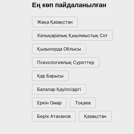
бәсекелесі ме?
Ең көп пайдаланылған
18:16, 20 Шілде 2026
Жаңа Қазақстан
Ұлттық архивтің ашылғанына
20 жыл: негізгі жетістіктері мен
Халықаралық Қыылмыстық Сот
даму бағыты
17:09, 20 Шілде 2026
Қызылорда Облысы
Мемлекет басшысы Көбейтұз
Психологиялық Суреттер
көлінің жай-күйіне назар
аударды
Қар Барысы
18:22, 17 Шілде 2026
Балалар Қауіпсіздігі
АЛТЫН ОРДА ТАРИХЫН
ОҚЫТУДЫҢ ИННОВАЦИЯЛЫҚ
Еркін Омар
Тоқаев
ТӘСІЛДЕРІ ЕНГІЗІЛЕДІ
10:28, 15 Шілде 2026
Берік Атаханов
Қазақстан
Қазақстан ҰҚК: уақыт сын-