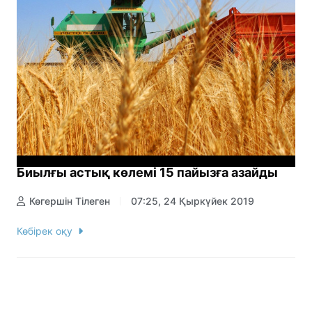
Биылғы астық көлемі 15 пайызға азайды
Көгершін Тілеген
07:25, 24 Қыркүйек 2019
Көбірек оқу