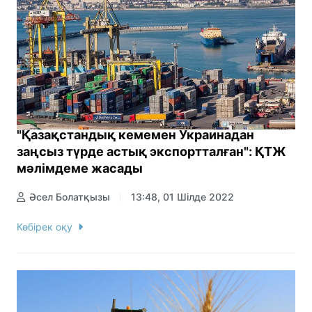
"Қазақстандық кемемен Украинадан
заңсыз түрде астық экспортталған": ҚТЖ
мәлімдеме жасады
Әсел Болатқызы
13:48, 01 Шілде 2022
Көбірек оқу