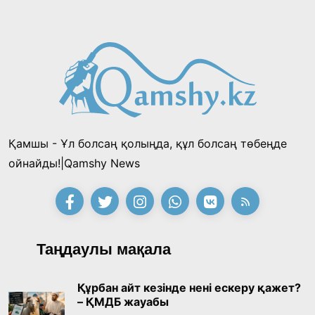
Қамшы - Ұл болсаң қолыңда, құл болсаң төбеңде
ойнайды!|Qamshy News
Таңдаулы мақала
Құрбан айт кезінде нені ескеру қажет?
– ҚМДБ жауабы