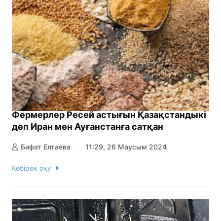
Фермерлер Ресей астығын Қазақстандыкі
деп Иран мен Ауғанстанға сатқан
Бифат Елтаева
11:29, 26 Маусым 2024
Көбірек оқу