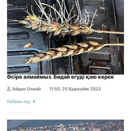
Өсіре алмаймыз. Бидай егуді қою керек
Айдын Олжай
11:50, 25 Қыркүйек 2023
Көбірек оқу